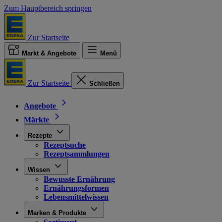
Zum Hauptbereich springen
Zur Startseite
Markt & Angebote
Menü
Zur Startseite
Schließen
Angebote
Märkte
Rezepte
Rezeptsuche
Rezeptsammlungen
Wissen
Bewusste Ernährung
Ernährungsformen
Lebensmittelwissen
Marken & Produkte