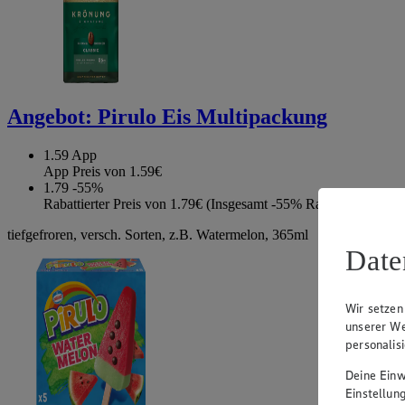
Angebot:
Pirulo Eis Multipackung
1.59
App
App Preis von 1.59€
1.79
-55%
Rabattierter Preis von 1.79€ (Insgesamt -55% Rabatt)
tiefgefroren, versch. Sorten, z.B. Watermelon, 365ml
Date
Wir setzen
unserer We
personalis
Deine Einwi
Einstellun