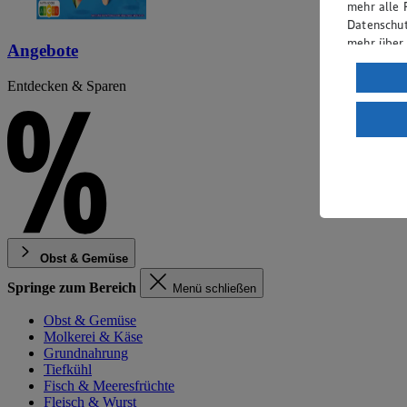
mehr alle 
Datenschut
mehr über
Angebote
Verarbeit
Entdecken & Sparen
Wenn du au
ein, dass 
einem nach
Risiko ein
Informatio
Obst & Gemüse
Springe zum Bereich
Menü schließen
Obst & Gemüse
Molkerei & Käse
Grundnahrung
Tiefkühl
Fisch & Meeresfrüchte
Fleisch & Wurst