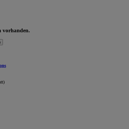
en vorhanden.
n
ons
tt)