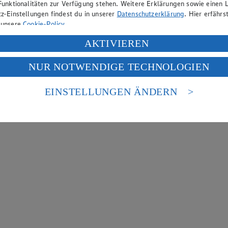
Funktionalitäten zur Verfügung stehen. Weitere Erklärungen sowie einen L
z-Einstellungen findest du in unserer
Datenschutzerklärung
. Hier erfährs
 unsere
Cookie-Policy
.
ung deiner personenbezogenen Daten in den USA durch Facebook und Yo
AKTIVIEREN
f „Aktivieren“ klickst, willigst du im Sinne des Art. 49 Abs. 1 Satz 1 lit
NUR NOTWENDIGE TECHNOLOGIEN
deine Daten in den USA verarbeitet werden. Der EuGH sieht die USA als 
 europäischen Standards nicht angemessenen Datenschutzniveau an. Es b
es Zugriffs durch US-amerikanische Behörden.
EINSTELLUNGEN ÄNDERN
nen zum Herausgeber der Seite findest du im
Impressum