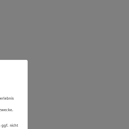
erlebnis
u
gzwecke.
 ggf. nicht