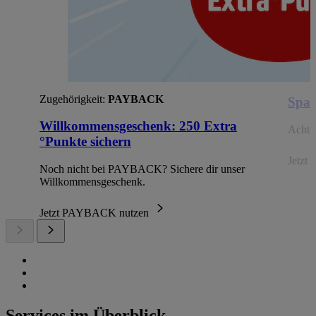
Zugehörigkeit:
PAYBACK
Spar
Willkommensgeschenk: 250 Extra
Achte 
°Punkte sichern
Jetzt 
Noch nicht bei PAYBACK? Sichere dir unser
Willkommensgeschenk.
Jetzt PAYBACK nutzen
Services im Überblick