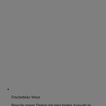
Frischetheke Wurst
Besuche unsere Theken mit einer breiten Auswahl an