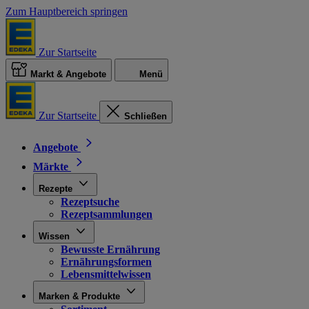
Zum Hauptbereich springen
Zur Startseite
Markt & Angebote
Menü
Zur Startseite
Schließen
Angebote
Märkte
Rezepte
Rezeptsuche
Rezeptsammlungen
Wissen
Bewusste Ernährung
Ernährungsformen
Lebensmittelwissen
Marken & Produkte