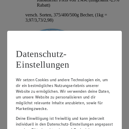
Rabatt)
versch. Sorten, 375/400/500g Becher, (1kg =
3,97/3,73/2,98)
Datenschutz-
Einstellungen
Wir setzen Cookies und andere Technologien ein, um
dir ein bestmögliches Nutzungserlebnis unserer
Angebot:
Hochland Patros
Website zu ermöglichen. Wir verwenden deine Daten,
um unsere Website zu personalisieren und dir
1.79
-40%
möglichst relevante Inhalte anzubieten, sowie für
Rabattierter Preis von 1.79€ (Insgesamt -40%
Marketingzwecke.
Rabatt)
Deine Einwilligung ist freiwillig und kann jederzeit
griech. Weißkäse, versch. Sorten und Fettstufen,
individuell in den Datenschutz-Einstellungen angepasst
140/150/180g Packung, (1kg = 12,79/11,93/9,94)