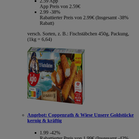
2.59
App
App Preis von 2.59€
2.99
-38%
Rabattierter Preis von 2.99€ (Insgesamt -38%
Rabatt)
versch. Sorten, z. B.: Fischstäbchen 450g, Packung,
(1kg = 6,64)
Angebot:
Coppenrath & Wiese Unsere Goldstücke
kernig & kräftig
1.99
-42%
Rabattierter Preis von 1.99€ (Insgesamt -42%