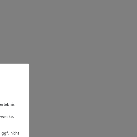
erlebnis
u
gzwecke.
 ggf. nicht