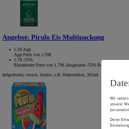
Angebot:
Pirulo Eis Multipackung
1.59
App
App Preis von 1.59€
1.79
-55%
Rabattierter Preis von 1.79€ (Insgesamt -55% Rabatt)
tiefgefroren, versch. Sorten, z.B. Watermelon, 365ml
Date
Wir setzen
unserer We
personalis
Deine Einwi
Einstellun