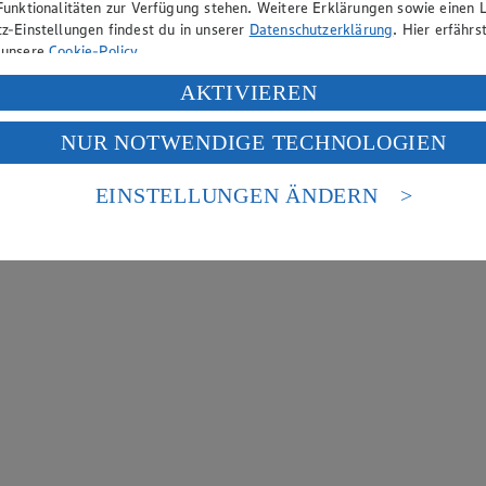
Funktionalitäten zur Verfügung stehen. Weitere Erklärungen sowie einen L
z-Einstellungen findest du in unserer
Datenschutzerklärung
. Hier erfährs
 unsere
Cookie-Policy
.
ung deiner personenbezogenen Daten in den USA durch Facebook und Yo
AKTIVIEREN
f „Aktivieren“ klickst, willigst du im Sinne des Art. 49 Abs. 1 Satz 1 lit
NUR NOTWENDIGE TECHNOLOGIEN
deine Daten in den USA verarbeitet werden. Der EuGH sieht die USA als 
 europäischen Standards nicht angemessenen Datenschutzniveau an. Es b
es Zugriffs durch US-amerikanische Behörden.
EINSTELLUNGEN ÄNDERN
nen zum Herausgeber der Seite findest du im
Impressum