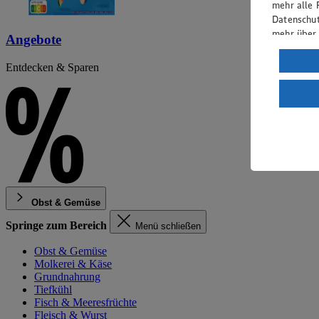
mehr alle 
Datenschut
mehr über
Angebote
Verarbeit
Entdecken & Sparen
Wenn du au
ein, dass 
einem nach
Risiko ein
Informatio
Obst & Gemüse
Springe zum Bereich
Menü schließen
Obst & Gemüse
Molkerei & Käse
Grundnahrung
Tiefkühl
Fisch & Meeresfrüchte
Fleisch & Wurst