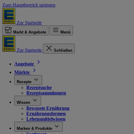
Zum Hauptbereich springen
Zur Startseite
Markt & Angebote
Menü
Zur Startseite
Schließen
Angebote
Märkte
Rezepte
Rezeptsuche
Rezeptsammlungen
Wissen
Bewusste Ernährung
Ernährungsformen
Lebensmittelwissen
Marken & Produkte