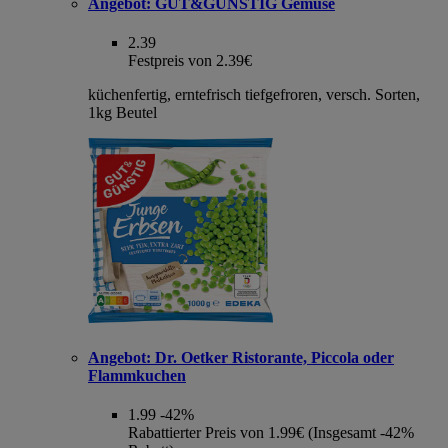
Angebot:
GUT&GÜNSTIG Gemüse
2.39
Festpreis von 2.39€
küchenfertig, erntefrisch tiefgefroren, versch. Sorten,
1kg Beutel
Angebot:
Dr. Oetker Ristorante, Piccola oder
Flammkuchen
1.99
-42%
Rabattierter Preis von 1.99€ (Insgesamt -42%