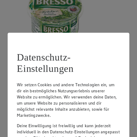
Datenschutz-
Angebot:
GUT&GÜNSTIG Crème Fraîche
Einstellungen
0.99
Festpreis von 0.99€
natur oder Kräuter, perfekt zum Kochen, 30% Fett,
Wir setzen Cookies und andere Technologien ein, um
200g Becher, (1kg = 4,95)
dir ein bestmögliches Nutzungserlebnis unserer
Website zu ermöglichen. Wir verwenden deine Daten,
um unsere Website zu personalisieren und dir
möglichst relevante Inhalte anzubieten, sowie für
Marketingzwecke.
Deine Einwilligung ist freiwillig und kann jederzeit
individuell in den Datenschutz-Einstellungen angepasst