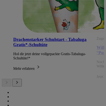
Zugehö
Drachenstarker Schulstart - Tabaluga
Gratis*-Schultüte
Will
°Pun
Hol dir jetzt deine vollgepackte Gratis-Tabaluga-
Schultüte!*
Noch 
Willk
Mehr erfahren
Jetzt