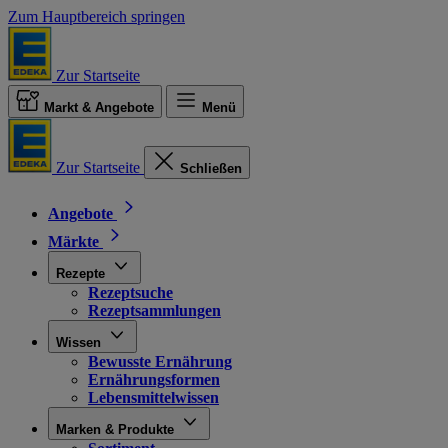
Zum Hauptbereich springen
Zur Startseite
Markt & Angebote
Menü
Zur Startseite
Schließen
Angebote
Märkte
Rezepte
Rezeptsuche
Rezeptsammlungen
Wissen
Bewusste Ernährung
Ernährungsformen
Lebensmittelwissen
Marken & Produkte