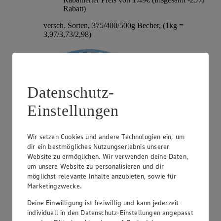
Rabatt)
versch. Sorten, 375/400/500g Becher, (1kg =
3,97/3,73/2,98)
Datenschutz-
Einstellungen
Wir setzen Cookies und andere Technologien ein, um
dir ein bestmögliches Nutzungserlebnis unserer
Angebot:
Hochland Patros
Website zu ermöglichen. Wir verwenden deine Daten,
um unsere Website zu personalisieren und dir
1.79
-40%
möglichst relevante Inhalte anzubieten, sowie für
Rabattierter Preis von 1.79€ (Insgesamt -40%
Marketingzwecke.
Rabatt)
Deine Einwilligung ist freiwillig und kann jederzeit
griech. Weißkäse, versch. Sorten und Fettstufen,
individuell in den Datenschutz-Einstellungen angepasst
140/150/180g Packung, (1kg = 12,79/11,93/9,94)