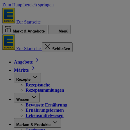
Zum Hauptbereich springen
Zur Startseite
Markt & Angebote
Menü
Zur Startseite
Schließen
Angebote
Märkte
Rezepte
Rezeptsuche
Rezeptsammlungen
Wissen
Bewusste Ernährung
Ernährungsformen
Lebensmittelwissen
Marken & Produkte