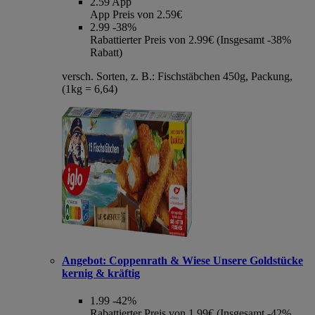
2.59
App
App Preis von 2.59€
2.99
-38%
Rabattierter Preis von 2.99€ (Insgesamt -38%
Rabatt)
versch. Sorten, z. B.: Fischstäbchen 450g, Packung,
(1kg = 6,64)
Angebot:
Coppenrath & Wiese Unsere Goldstücke
kernig & kräftig
1.99
-42%
Rabattierter Preis von 1.99€ (Insgesamt -42%