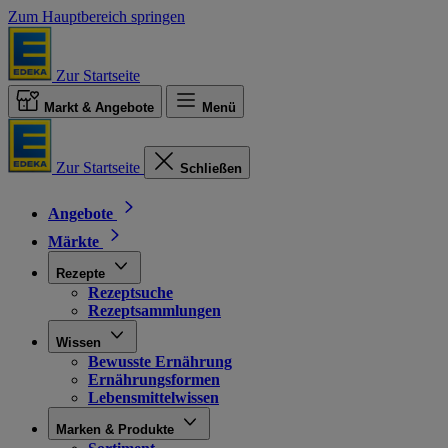
Zum Hauptbereich springen
Zur Startseite
Markt & Angebote
Menü
Zur Startseite
Schließen
Angebote
Märkte
Rezepte
Rezeptsuche
Rezeptsammlungen
Wissen
Bewusste Ernährung
Ernährungsformen
Lebensmittelwissen
Marken & Produkte