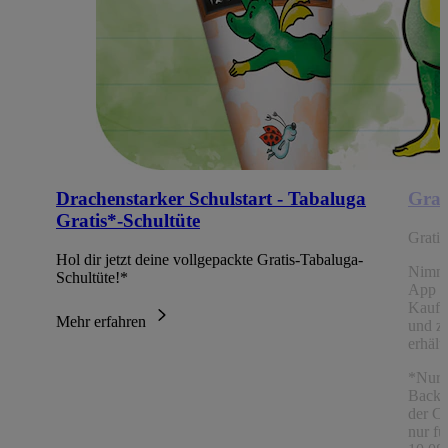
Drachenstarker Schulstart - Tabaluga
Grat
Gratis*-Schultüte
Grati
Hol dir jetzt deine vollgepackte Gratis-Tabaluga-
Nimm
Schultüte!*
App Ch
Kaufe
Mehr erfahren
und z
erhält
*Nur 
Backw
der C
nur fü