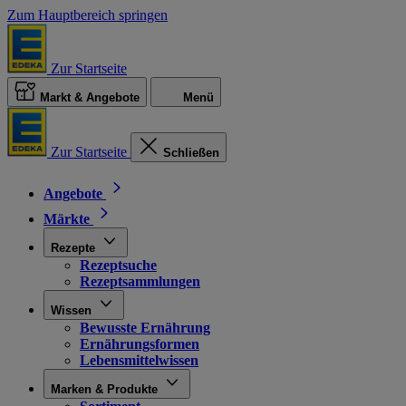
Zum Hauptbereich springen
Zur Startseite
Markt & Angebote
Menü
Zur Startseite
Schließen
Angebote
Märkte
Rezepte
Rezeptsuche
Rezeptsammlungen
Wissen
Bewusste Ernährung
Ernährungsformen
Lebensmittelwissen
Marken & Produkte