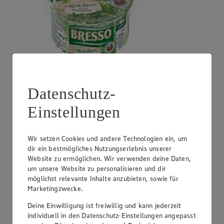
Angebot:
GUT&GÜNSTIG Crème Fraîche
Datenschutz-
0.99
Festpreis von 0.99€
Einstellungen
natur oder Kräuter, perfekt zum Kochen, 30% Fett,
200g Becher, (1kg = 4,95)
Wir setzen Cookies und andere Technologien ein, um
dir ein bestmögliches Nutzungserlebnis unserer
Website zu ermöglichen. Wir verwenden deine Daten,
um unsere Website zu personalisieren und dir
möglichst relevante Inhalte anzubieten, sowie für
Marketingzwecke.
Deine Einwilligung ist freiwillig und kann jederzeit
individuell in den Datenschutz-Einstellungen angepasst