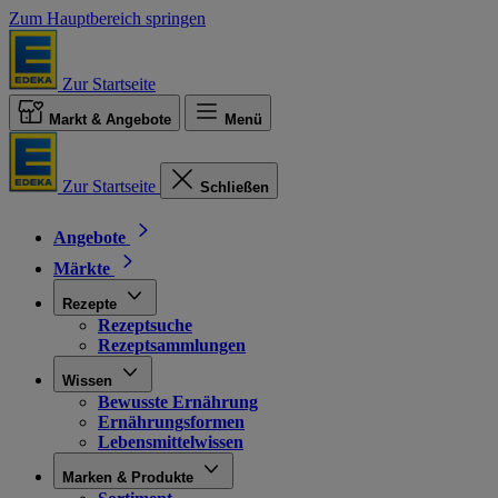
Zum Hauptbereich springen
Zur Startseite
Markt & Angebote
Menü
Zur Startseite
Schließen
Angebote
Märkte
Rezepte
Rezeptsuche
Rezeptsammlungen
Wissen
Bewusste Ernährung
Ernährungsformen
Lebensmittelwissen
Marken & Produkte