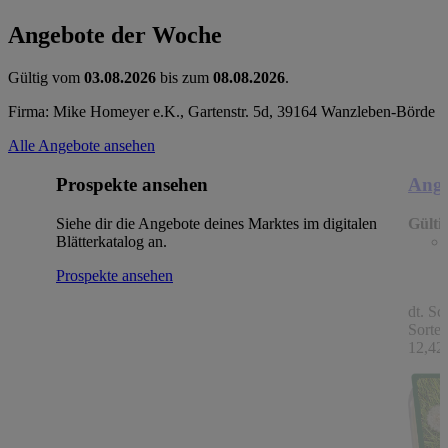
Angebote der Woche
Gültig vom
03.08.2026
bis zum
08.08.2026
.
Firma: Mike Homeyer e.K., Gartenstr. 5d, 39164 Wanzleben-Börde
Alle Angebote ansehen
Prospekte ansehen
Ange
Siehe dir die Angebote deines Marktes im digitalen
Gülti
Blätterkatalog an.
Prospekte ansehen
dt. Sc
Sorten
12,42