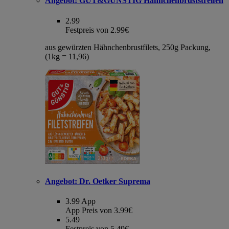
Angebot:
GUT&GÜNSTIG Hähnchenbruststreifen
2.99
Festpreis von 2.99€
aus gewürzten Hähnchenbrustfilets, 250g Packung,
(1kg = 11,96)
Angebot:
Dr. Oetker Suprema
3.99
App
App Preis von 3.99€
5.49
Festpreis von 5.49€