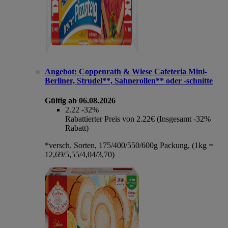
Angebot:
Coppenrath & Wiese Cafeteria Mini-
Berliner, Strudel**, Sahnerollen** oder -schnitte
Gültig ab 06.08.2026
2.22
-32%
Rabattierter Preis von 2.22€ (Insgesamt -32%
Rabatt)
*versch. Sorten, 175/400/550/600g Packung, (1kg =
12,69/5,55/4,04/3,70)