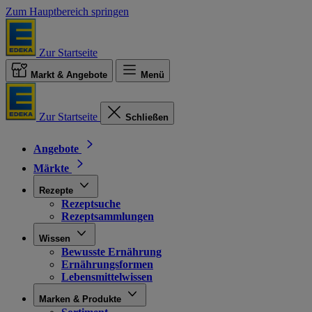
Zum Hauptbereich springen
Zur Startseite
Markt & Angebote
Menü
Zur Startseite
Schließen
Angebote
Märkte
Rezepte
Rezeptsuche
Rezeptsammlungen
Wissen
Bewusste Ernährung
Ernährungsformen
Lebensmittelwissen
Marken & Produkte