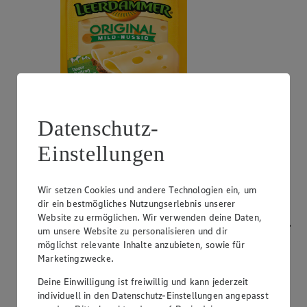
Datenschutz-
Angebot:
Bresso
Einstellungen
0.99
App
App Preis von 0.99€
1.11
-53%
Rabattierter Preis von 1.11€ (Insgesamt -53%
Wir setzen Cookies und andere Technologien ein, um
Rabatt)
dir ein bestmögliches Nutzungserlebnis unserer
Website zu ermöglichen. Wir verwenden deine Daten,
Frischkäsezubereitung, versch. Sorten und Fettstufen,
um unsere Website zu personalisieren und dir
120/150g Packung/Becher, (1kg = 9,25/7,40)
möglichst relevante Inhalte anzubieten, sowie für
Marketingzwecke.
Deine Einwilligung ist freiwillig und kann jederzeit
individuell in den Datenschutz-Einstellungen angepasst