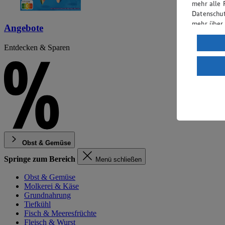
mehr alle 
Datenschut
mehr über
Angebote
Verarbeit
Entdecken & Sparen
Wenn du au
ein, dass 
einem nach
Risiko ein
Informatio
Obst & Gemüse
Springe zum Bereich
Menü schließen
Obst & Gemüse
Molkerei & Käse
Grundnahrung
Tiefkühl
Fisch & Meeresfrüchte
Fleisch & Wurst