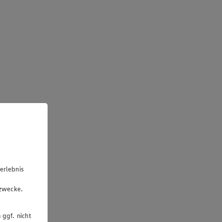
erlebnis
u
gzwecke.
 ggf. nicht