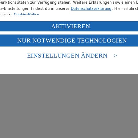
Funktionalitäten zur Verfügung stehen. Weitere Erklärungen sowie einen L
z-Einstellungen findest du in unserer
Datenschutzerklärung
. Hier erfährs
 unsere
Cookie-Policy
.
ung deiner personenbezogenen Daten in den USA durch Facebook und Yo
AKTIVIEREN
f „Aktivieren“ klickst, willigst du im Sinne des Art. 49 Abs. 1 Satz 1 lit
NUR NOTWENDIGE TECHNOLOGIEN
deine Daten in den USA verarbeitet werden. Der EuGH sieht die USA als 
 europäischen Standards nicht angemessenen Datenschutzniveau an. Es b
es Zugriffs durch US-amerikanische Behörden.
EINSTELLUNGEN ÄNDERN
nen zum Herausgeber der Seite findest du im
Impressum