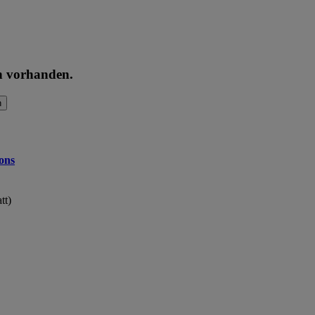
en vorhanden.
n
ons
tt)