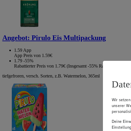
Angebot:
Pirulo Eis Multipackung
1.59
App
App Preis von 1.59€
1.79
-55%
Rabattierter Preis von 1.79€ (Insgesamt -55% Rabatt)
tiefgefroren, versch. Sorten, z.B. Watermelon, 365ml
Date
Wir setzen
unserer We
personalis
Deine Einwi
Einstellun