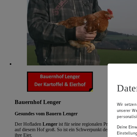
Date
Bauernhof Lenger
Wir setzen
unserer We
Gesundes vom Bauern Lenger
personalis
Der Hofladen
Lenger
ist für seine regionalen Produkte aus ei
Deine Einwi
auf diesem Hof groß. So ist ein Schwerpunkt des Hofes die Ha
Einstellun
ihre Eier.