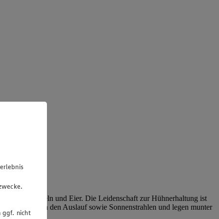
erlebnis
u
gzwecke.
lles um Kartoffeln und Eier. Die Leidenschaft zur Hühnerhaltung ist
ohl und genießen den Auslauf sowie Sonnenstrahlen und legen munter
 ggf. nicht