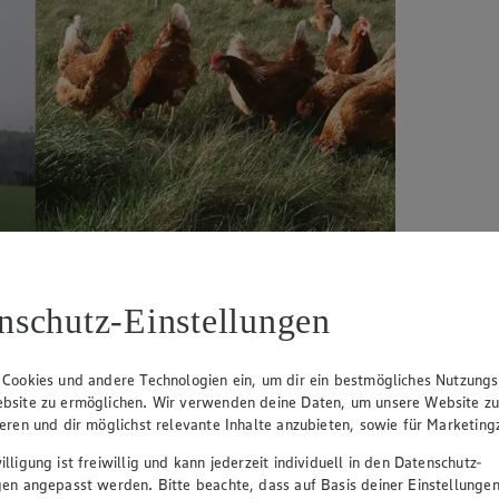
nschutz-Einstellungen
 Cookies und andere Technologien ein, um dir ein bestmögliches Nutzungs
bsite zu ermöglichen. Wir verwenden deine Daten, um unsere Website z
ieren und dir möglichst relevante Inhalte anzubieten, sowie für Marketin
genem Anbau bekannt. Seit mehreren Generationen dreht sich hier fast a
lligung ist freiwillig und kann jederzeit individuell in den Datenschutz-
ltung von Legehennen in Mobilställen. Hier fühlen sich die Hühner w
gen angepasst werden. Bitte beachte, dass auf Basis deiner Einstellungen