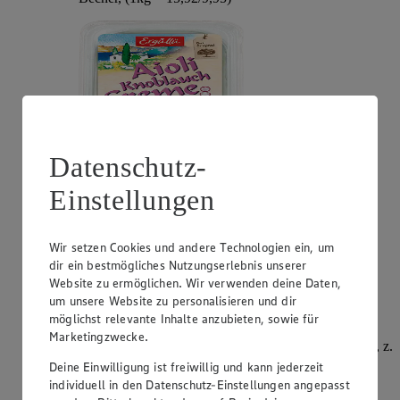
Datenschutz-
Einstellungen
Angebot:
Philadelphia
Wir setzen Cookies und andere Technologien ein, um
0.99
App
dir ein bestmögliches Nutzungserlebnis unserer
App Preis von 0.99€
Website zu ermöglichen. Wir verwenden deine Daten,
1.11
-51%
Rabattierter Preis von 1.11€ (Insgesamt -51%
um unsere Website zu personalisieren und dir
Rabatt)
möglichst relevante Inhalte anzubieten, sowie für
Marketingzwecke.
Frischkäsezubereitung, versch. Sorten und Fettstufen, z.
B.: Original 195g, Becher, (1kg = 5,69)
Deine Einwilligung ist freiwillig und kann jederzeit
individuell in den Datenschutz-Einstellungen angepasst