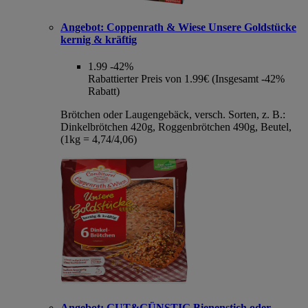
Angebot:
Coppenrath & Wiese Unsere Goldstücke
kernig & kräftig
1.99
-42%
Rabattierter Preis von 1.99€ (Insgesamt -42%
Rabatt)
Brötchen oder Laugengebäck, versch. Sorten, z. B.:
Dinkelbrötchen 420g, Roggenbrötchen 490g, Beutel,
(1kg = 4,74/4,06)
Angebot:
GUT&GÜNSTIG Bienenstich oder