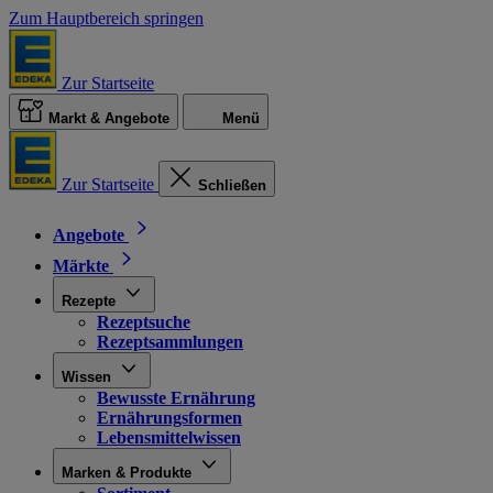
Zum Hauptbereich springen
Zur Startseite
Markt & Angebote
Menü
Zur Startseite
Schließen
Angebote
Märkte
Rezepte
Rezeptsuche
Rezeptsammlungen
Wissen
Bewusste Ernährung
Ernährungsformen
Lebensmittelwissen
Marken & Produkte