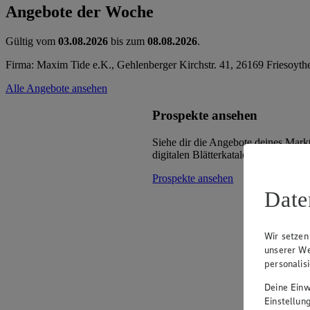
Angebote der Woche
Gültig vom
03.08.2026
bis zum
08.08.2026
.
Firma: Maxim Tide e.K., Gehlenberger Kirchstr. 41, 26169 Friesoyth
Alle Angebote ansehen
Prospekte ansehen
Siehe dir die Angebote deines Mark
digitalen Blätterkatalog an.
Prospekte ansehen
Date
Wir setzen
unserer We
personalis
Deine Einwi
Einstellun