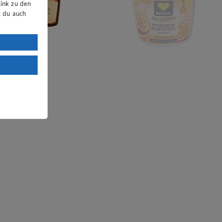
ink zu den
t du auch
uTube:
. a) DSGVO
Land mit
esteht das