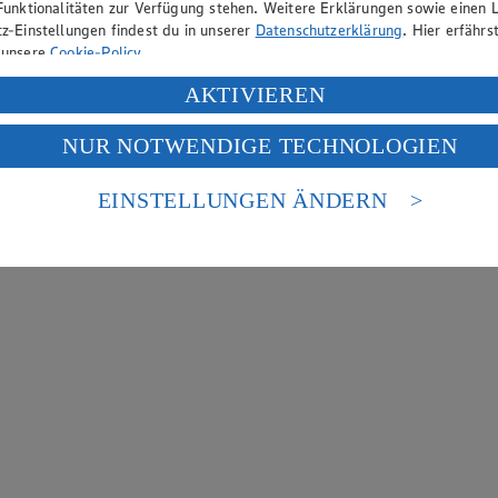
Funktionalitäten zur Verfügung stehen. Weitere Erklärungen sowie einen L
z-Einstellungen findest du in unserer
Datenschutzerklärung
. Hier erfährs
 unsere
Cookie-Policy
.
ung deiner personenbezogenen Daten in den USA durch Facebook und Yo
AKTIVIEREN
f „Aktivieren“ klickst, willigst du im Sinne des Art. 49 Abs. 1 Satz 1 lit
NUR NOTWENDIGE TECHNOLOGIEN
deine Daten in den USA verarbeitet werden. Der EuGH sieht die USA als 
 europäischen Standards nicht angemessenen Datenschutzniveau an. Es b
es Zugriffs durch US-amerikanische Behörden.
EINSTELLUNGEN ÄNDERN
nen zum Herausgeber der Seite findest du im
Impressum