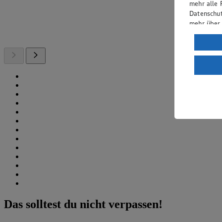
mehr alle 
Datenschut
mehr über
Verarbeit
Wenn du au
ein, dass 
einem nach
Risiko ein
Informatio
Das solltest du nicht verpassen!