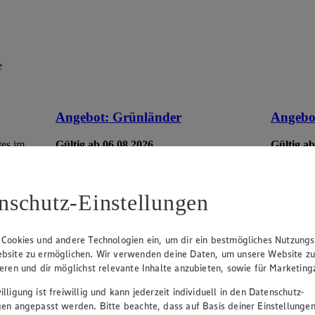
e
Angebot:
Grünländer
Angebo
tes im
Gültig ab 06.08.2026
Gültig ab
1.49
-44%
5.7
Rabattierter Preis von 1.49€ (Insgesamt
Rab
-44% Rabatt)
-35
nschutz-Einstellungen
dt. Schnittkäse, in Würfeln oder Scheiben,
versch. So
versch. Sorten und Fettstufen, 120/140g
Packung, (1kg = 12,42/10,64)
 Cookies und andere Technologien ein, um dir ein bestmögliches Nutzungs
bsite zu ermöglichen. Wir verwenden deine Daten, um unsere Website z
ieren und dir möglichst relevante Inhalte anzubieten, sowie für Marketin
lligung ist freiwillig und kann jederzeit individuell in den Datenschutz-
gen angepasst werden. Bitte beachte, dass auf Basis deiner Einstellungen