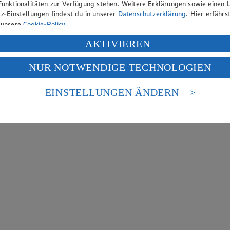
Funktionalitäten zur Verfügung stehen. Weitere Erklärungen sowie einen L
z-Einstellungen findest du in unserer
Datenschutzerklärung
. Hier erfährs
 unsere
Cookie-Policy
.
ung deiner personenbezogenen Daten in den USA durch Facebook und Yo
AKTIVIEREN
f „Aktivieren“ klickst, willigst du im Sinne des Art. 49 Abs. 1 Satz 1 lit
NUR NOTWENDIGE TECHNOLOGIEN
deine Daten in den USA verarbeitet werden. Der EuGH sieht die USA als 
 europäischen Standards nicht angemessenen Datenschutzniveau an. Es b
es Zugriffs durch US-amerikanische Behörden.
EINSTELLUNGEN ÄNDERN
nen zum Herausgeber der Seite findest du im
Impressum