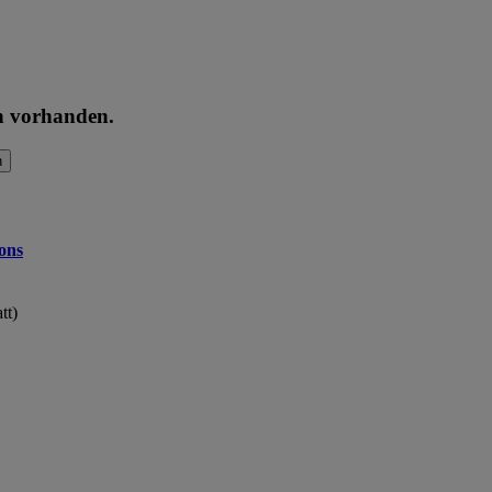
en vorhanden.
n
ons
tt)