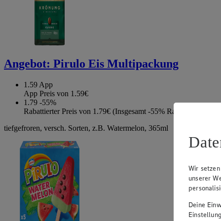
Angebot:
Pirulo Eis Multipackung
1.59
App
App Preis von 1.59€
1.79
-55%
Rabattierter Preis von 1.79€ (Insgesamt -55% Rabatt)
tiefgefroren, versch. Sorten, z.B. Watermelon, 365ml
Date
Wir setzen
unserer We
personalis
Deine Einwi
Einstellun