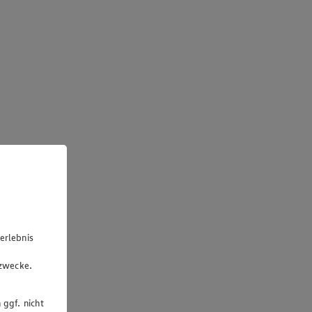
erlebnis
u
gzwecke.
 ggf. nicht