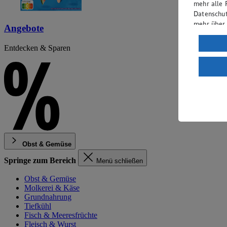
mehr alle 
Datenschut
mehr über
Angebote
Verarbeit
Entdecken & Sparen
Wenn du au
ein, dass 
einem nach
Risiko ein
Informatio
Obst & Gemüse
Springe zum Bereich
Menü schließen
Obst & Gemüse
Molkerei & Käse
Grundnahrung
Tiefkühl
Fisch & Meeresfrüchte
Fleisch & Wurst