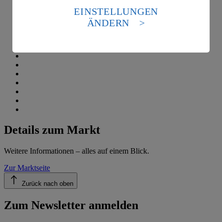
die USA als Land mit einem nach europäischen
EINSTELLUNGEN
Standards nicht angemessenen Datenschutzniveau an.
ÄNDERN
Es besteht das Risiko eines Zugriffs durch US-
amerikanische Behörden.
Informationen zum Herausgeber der Seite findest du
im
Impressum
Details zum Markt
Weitere Informationen – alles auf einem Blick.
Zur Marktseite
Zurück nach oben
Zum Newsletter anmelden