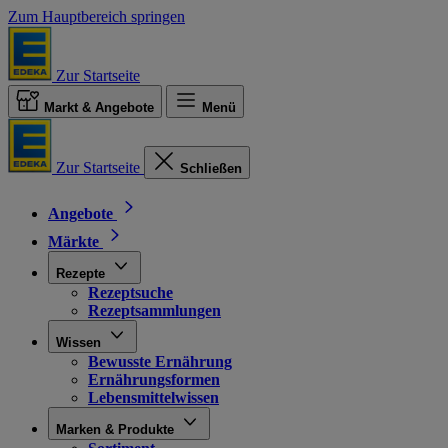
Zum Hauptbereich springen
Zur Startseite
Markt & Angebote
Menü
Zur Startseite
Schließen
Angebote
Märkte
Rezepte
Rezeptsuche
Rezeptsammlungen
Wissen
Bewusste Ernährung
Ernährungsformen
Lebensmittelwissen
Marken & Produkte