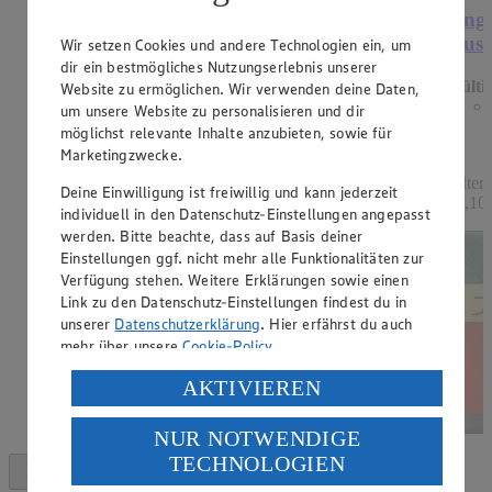
Angebot:
Mondamin Soßenbinder oder
Ange
Mehlschwitze
Ausl
Wir setzen Cookies und andere Technologien ein, um
dir ein bestmögliches Nutzungserlebnis unserer
Gültig ab 13.08.2026
Gülti
Website zu ermöglichen. Wir verwenden deine Daten,
1.19
-33%
um unsere Website zu personalisieren und dir
Rabattierter Preis von 1.19€ (Insgesamt -33%
möglichst relevante Inhalte anzubieten, sowie für
Rabatt)
Marketingzwecke.
hell oder dunkel, 250g Packung, (1kg = 4,76)
Filter
Deine Einwilligung ist freiwillig und kann jederzeit
11,10)
individuell in den Datenschutz-Einstellungen angepasst
werden. Bitte beachte, dass auf Basis deiner
Einstellungen ggf. nicht mehr alle Funktionalitäten zur
Verfügung stehen. Weitere Erklärungen sowie einen
Link zu den Datenschutz-Einstellungen findest du in
unserer
Datenschutzerklärung
. Hier erfährst du auch
mehr über unsere
Cookie-Policy
.
Verarbeitung deiner personenbezogenen Daten in den
AKTIVIEREN
USA durch Facebook und YouTube:
NUR NOTWENDIGE
Wenn du auf „Aktivieren“ klickst, willigst du im Sinne
TECHNOLOGIEN
des Art. 49 Abs. 1 Satz 1 lit. a) DSGVO ein, dass deine
Daten in den USA verarbeitet werden. Der EuGH sieht