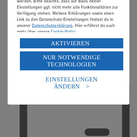
werden. Bitte beachte, dass auf Basis deiner
Einstellungen ggf. nicht mehr alle Funktionalitäten zur
Verfügung stehen. Weitere Erklärungen sowie einen
Link zu den Datenschutz-Einstellungen findest du in
unserer
Datenschutzerklärung
. Hier erfährst du auch
mehr über unsere
Cookie-Policy
.
Verarbeitung deiner personenbezogenen Daten in den
AKTIVIEREN
Handy-Aufladung
USA durch Facebook und YouTube:
NUR NOTWENDIGE
Wenn du auf „Aktivieren“ klickst, willigst du im Sinne
TECHNOLOGIEN
des Art. 49 Abs. 1 Satz 1 lit. a) DSGVO ein, dass deine
Daten in den USA verarbeitet werden. Der EuGH sieht
die USA als Land mit einem nach europäischen
EINSTELLUNGEN
Standards nicht angemessenen Datenschutzniveau an.
ÄNDERN
Es besteht das Risiko eines Zugriffs durch US-
amerikanische Behörden.
Informationen zum Herausgeber der Seite findest du
im
Impressum