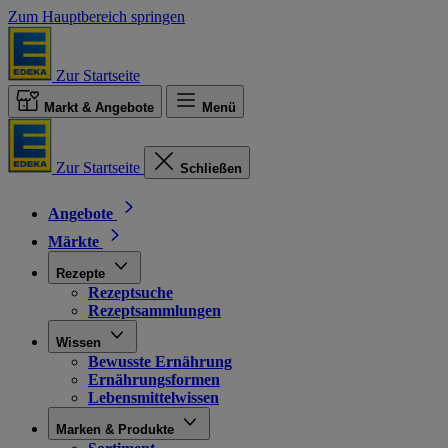
Zum Hauptbereich springen
Zur Startseite
Markt & Angebote
Menü
Zur Startseite
Schließen
Angebote
Märkte
Rezepte
Rezeptsuche
Rezeptsammlungen
Wissen
Bewusste Ernährung
Ernährungsformen
Lebensmittelwissen
Marken & Produkte