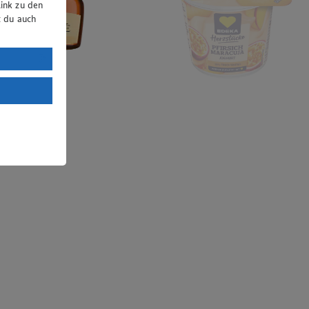
ink zu den
t du auch
uTube:
. a) DSGVO
Land mit
esteht das