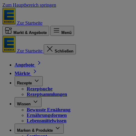
Zum Hauptbereich springen
Zur Startseite
Markt & Angebote
Menü
Zur Startseite
Schließen
Angebote
Märkte
Rezepte
Rezeptsuche
Rezeptsammlungen
Wissen
Bewusste Ernährung
Ernährungsformen
Lebensmittelwissen
Marken & Produkte