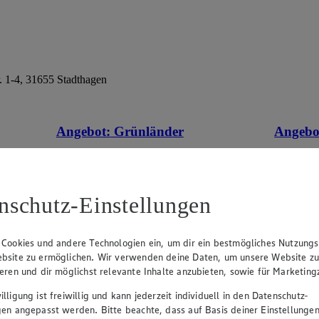
. 1-4, 31655 Stadthagen
Angebot:
Grünländer
Angebo
tes im
Gültig ab 06.08.2026
Gültig ab
1.49
-44%
5.7
Rabattierter Preis von 1.49€ (Insgesamt
Rab
-44% Rabatt)
-35
nschutz-Einstellungen
dt. Schnittkäse, in Würfeln oder Scheiben,
versch. So
versch. Sorten und Fettstufen, 120/140g
 Cookies und andere Technologien ein, um dir ein bestmögliches Nutzungs
Packung, (1kg = 12,42/10,64)
bsite zu ermöglichen. Wir verwenden deine Daten, um unsere Website z
ieren und dir möglichst relevante Inhalte anzubieten, sowie für Marketin
lligung ist freiwillig und kann jederzeit individuell in den Datenschutz-
gen angepasst werden. Bitte beachte, dass auf Basis deiner Einstellungen