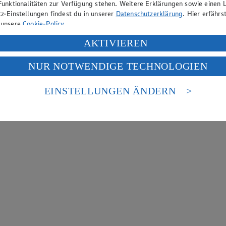
Funktionalitäten zur Verfügung stehen. Weitere Erklärungen sowie einen L
z-Einstellungen findest du in unserer
Datenschutzerklärung
. Hier erfährs
 unsere
Cookie-Policy
.
ung deiner personenbezogenen Daten in den USA durch Facebook und Yo
AKTIVIEREN
f „Aktivieren“ klickst, willigst du im Sinne des Art. 49 Abs. 1 Satz 1 lit
NUR NOTWENDIGE TECHNOLOGIEN
deine Daten in den USA verarbeitet werden. Der EuGH sieht die USA als 
 europäischen Standards nicht angemessenen Datenschutzniveau an. Es b
es Zugriffs durch US-amerikanische Behörden.
EINSTELLUNGEN ÄNDERN
nen zum Herausgeber der Seite findest du im
Impressum