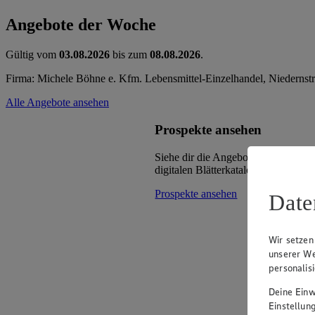
Angebote der Woche
Gültig vom
03.08.2026
bis zum
08.08.2026
.
Firma: Michele Böhne e. Kfm. Lebensmittel-Einzelhandel, Niedernstr
Alle Angebote ansehen
Prospekte ansehen
Siehe dir die Angebote deines Mark
digitalen Blätterkatalog an.
Prospekte ansehen
Date
Wir setzen
unserer We
personalis
Deine Einwi
Einstellun