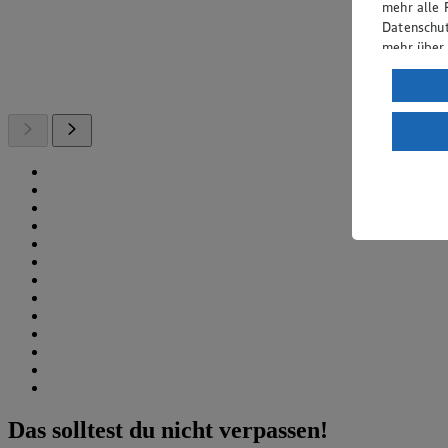
mehr alle 
Datenschut
mehr über
Verarbeit
Wenn du au
ein, dass 
einem nach
Risiko ein
Informatio
Das solltest du nicht verpassen!