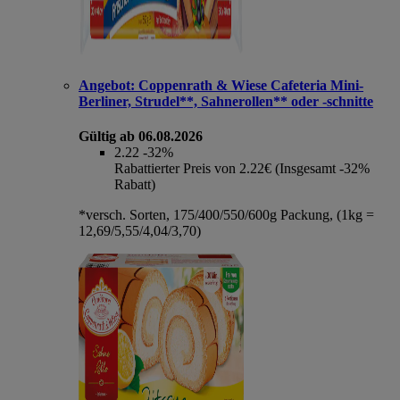
Angebot:
Coppenrath & Wiese Cafeteria Mini-
Berliner, Strudel**, Sahnerollen** oder -schnitte
Gültig ab 06.08.2026
2.22
-32%
Rabattierter Preis von 2.22€ (Insgesamt -32%
Rabatt)
*versch. Sorten, 175/400/550/600g Packung, (1kg =
12,69/5,55/4,04/3,70)