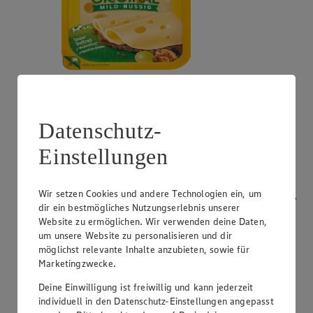
Angebot:
Bresso
0.99
App
Datenschutz-
App Preis von 0.99€
1.11
-53%
Einstellungen
Rabattierter Preis von 1.11€ (Insgesamt -53%
Rabatt)
Wir setzen Cookies und andere Technologien ein, um
Frischkäsezubereitung, versch. Sorten und Fettstufen,
dir ein bestmögliches Nutzungserlebnis unserer
120/150g Packung/Becher, (1kg = 9,25/7,40)
Website zu ermöglichen. Wir verwenden deine Daten,
um unsere Website zu personalisieren und dir
möglichst relevante Inhalte anzubieten, sowie für
Marketingzwecke.
Deine Einwilligung ist freiwillig und kann jederzeit
individuell in den Datenschutz-Einstellungen angepasst