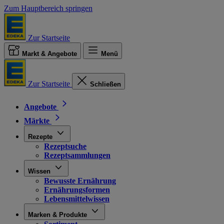
Zum Hauptbereich springen
Zur Startseite
Markt & Angebote
Menü
Zur Startseite
Schließen
Angebote
Märkte
Rezepte
Rezeptsuche
Rezeptsammlungen
Wissen
Bewusste Ernährung
Ernährungsformen
Lebensmittelwissen
Marken & Produkte