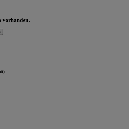
en vorhanden.
n
tt)