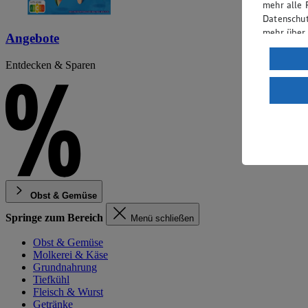
mehr alle 
Datenschut
mehr über
Angebote
Verarbeit
Entdecken & Sparen
Wenn du au
ein, dass 
einem nach
Risiko ein
Informatio
Obst & Gemüse
Springe zum Bereich
Menü schließen
Obst & Gemüse
Molkerei & Käse
Grundnahrung
Tiefkühl
Fleisch & Wurst
Getränke