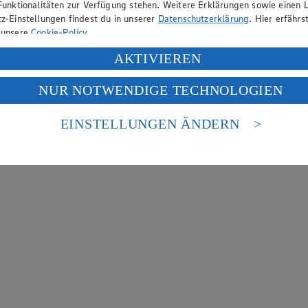
Funktionalitäten zur Verfügung stehen. Weitere Erklärungen sowie einen L
z-Einstellungen findest du in unserer
Datenschutzerklärung
. Hier erfährs
 unsere
Cookie-Policy
.
ung deiner personenbezogenen Daten in den USA durch Facebook und Yo
AKTIVIEREN
f „Aktivieren“ klickst, willigst du im Sinne des Art. 49 Abs. 1 Satz 1 lit
NUR NOTWENDIGE TECHNOLOGIEN
deine Daten in den USA verarbeitet werden. Der EuGH sieht die USA als 
 europäischen Standards nicht angemessenen Datenschutzniveau an. Es b
es Zugriffs durch US-amerikanische Behörden.
EINSTELLUNGEN ÄNDERN
nen zum Herausgeber der Seite findest du im
Impressum