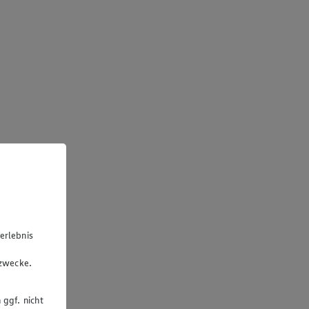
erlebnis
u
gzwecke.
 ggf. nicht