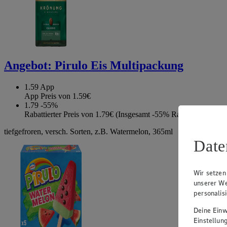
Angebot:
Pirulo Eis Multipackung
1.59
App
App Preis von 1.59€
1.79
-55%
Rabattierter Preis von 1.79€ (Insgesamt -55% Rabatt)
tiefgefroren, versch. Sorten, z.B. Watermelon, 365ml
Date
Wir setzen
unserer We
personalis
Deine Einwi
Einstellun