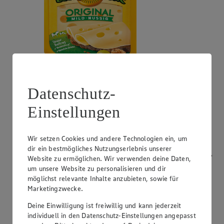
Angebot:
Bresso
Datenschutz-
0.99
App
Einstellungen
App Preis von 0.99€
1.11
-53%
Rabattierter Preis von 1.11€ (Insgesamt -53%
Rabatt)
Wir setzen Cookies und andere Technologien ein, um
dir ein bestmögliches Nutzungserlebnis unserer
Frischkäsezubereitung, versch. Sorten und Fettstufen,
Website zu ermöglichen. Wir verwenden deine Daten,
120/150g Packung/Becher, (1kg = 9,25/7,40)
um unsere Website zu personalisieren und dir
möglichst relevante Inhalte anzubieten, sowie für
Marketingzwecke.
Deine Einwilligung ist freiwillig und kann jederzeit
individuell in den Datenschutz-Einstellungen angepasst