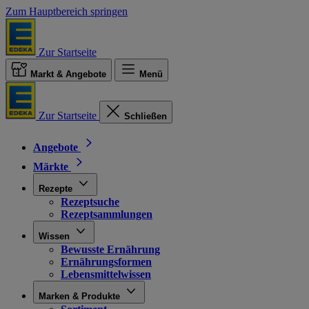
Zum Hauptbereich springen
Zur Startseite
Markt & Angebote
Menü
Zur Startseite
Schließen
Angebote
Märkte
Rezepte
Rezeptsuche
Rezeptsammlungen
Wissen
Bewusste Ernährung
Ernährungsformen
Lebensmittelwissen
Marken & Produkte