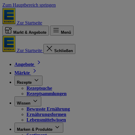
Zum Hauptbereich springen
Zur Startseite
Markt & Angebote
Menü
Zur Startseite
Schließen
Angebote
Märkte
Rezepte
Rezeptsuche
Rezeptsammlungen
Wissen
Bewusste Ernährung
Ernährungsformen
Lebensmittelwissen
Marken & Produkte