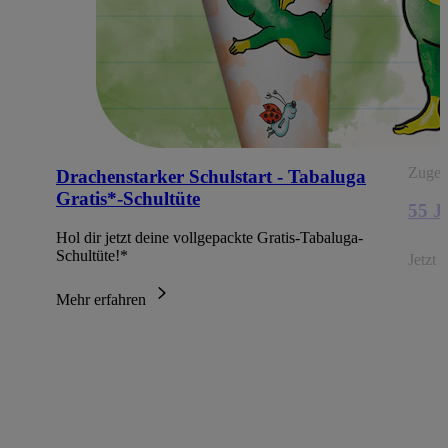
Zugehö
Drachenstarker Schulstart - Tabaluga
Gratis*-Schultüte
55 
Hol dir jetzt deine vollgepackte Gratis-Tabaluga-
Schultüte!*
Jetzt 
Mehr erfahren