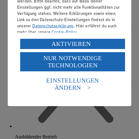
werden. Bitte beachte, dass auf Basis deiner
Einstellungen ggf. nicht mehr alle Funktionalitäten zur
Verfügung stehen. Weitere Erklärungen sowie einen
Link zu den Datenschutz-Einstellungen findest du in
unserer
Datenschutzerklärung
. Hier erfährst du auch
mehr über unsere
Cookie-Policy
.
Verarbeitung deiner personenbezogenen Daten in den
AKTIVIEREN
USA durch Facebook und YouTube:
NUR NOTWENDIGE
Wenn du auf „Aktivieren“ klickst, willigst du im Sinne
TECHNOLOGIEN
des Art. 49 Abs. 1 Satz 1 lit. a) DSGVO ein, dass deine
Daten in den USA verarbeitet werden. Der EuGH sieht
die USA als Land mit einem nach europäischen
EINSTELLUNGEN
Standards nicht angemessenen Datenschutzniveau an.
ÄNDERN
Es besteht das Risiko eines Zugriffs durch US-
amerikanische Behörden.
Informationen zum Herausgeber der Seite findest du
im
Impressum
Ausbildender Betrieb