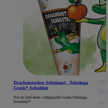
Zugehö
Drachenstarker Schulstart - Tabaluga
Gratis*-Schultüte
55 
Hol dir jetzt deine vollgepackte Gratis-Tabaluga-
Schultüte!*
Jetzt 