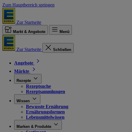
Zum Hauptbereich springen
Zur Startseite
Markt & Angebote
Menü
Zur Startseite
Schließen
Angebote
Märkte
Rezepte
Rezeptsuche
Rezeptsammlungen
Wissen
Bewusste Ernährung
Ernährungsformen
Lebensmittelwissen
Marken & Produkte