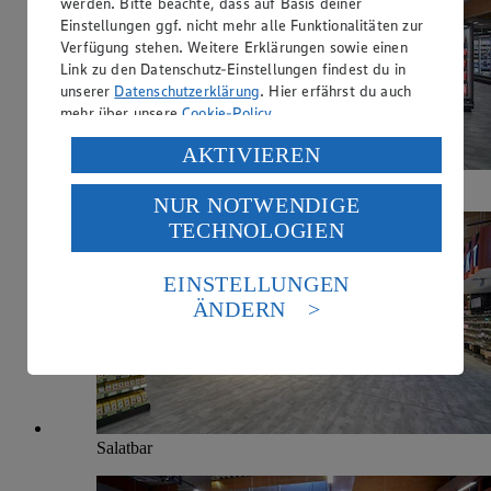
werden. Bitte beachte, dass auf Basis deiner
Einstellungen ggf. nicht mehr alle Funktionalitäten zur
Verfügung stehen. Weitere Erklärungen sowie einen
Link zu den Datenschutz-Einstellungen findest du in
unserer
Datenschutzerklärung
. Hier erfährst du auch
mehr über unsere
Cookie-Policy
.
Verarbeitung deiner personenbezogenen Daten in den
AKTIVIEREN
USA durch Facebook und YouTube:
Milchprodukte
NUR NOTWENDIGE
Wenn du auf „Aktivieren“ klickst, willigst du im Sinne
TECHNOLOGIEN
des Art. 49 Abs. 1 Satz 1 lit. a) DSGVO ein, dass deine
Daten in den USA verarbeitet werden. Der EuGH sieht
die USA als Land mit einem nach europäischen
EINSTELLUNGEN
Standards nicht angemessenen Datenschutzniveau an.
ÄNDERN
Es besteht das Risiko eines Zugriffs durch US-
amerikanische Behörden.
Informationen zum Herausgeber der Seite findest du
im
Impressum
Salatbar