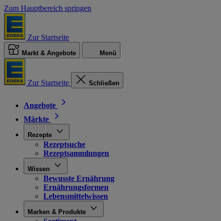
Zum Hauptbereich springen
Zur Startseite
Markt & Angebote
Menü
Zur Startseite
Schließen
Angebote
Märkte
Rezepte
Rezeptsuche
Rezeptsammlungen
Wissen
Bewusste Ernährung
Ernährungsformen
Lebensmittelwissen
Marken & Produkte