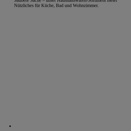
Saubere Sache – unser Haushaltswaren-Sortiment bietet
Nützliches für Küche, Bad und Wohnzimmer.