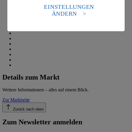
die USA als Land mit einem nach europäischen
EINSTELLUNGEN
Standards nicht angemessenen Datenschutzniveau an.
ÄNDERN
Es besteht das Risiko eines Zugriffs durch US-
amerikanische Behörden.
Informationen zum Herausgeber der Seite findest du
im
Impressum
Details zum Markt
Weitere Informationen – alles auf einem Blick.
Zur Marktseite
Zurück nach oben
Zum Newsletter anmelden