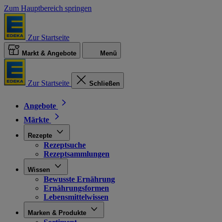
Zum Hauptbereich springen
Zur Startseite
Markt & Angebote
Menü
Zur Startseite
Schließen
Angebote
Märkte
Rezepte
Rezeptsuche
Rezeptsammlungen
Wissen
Bewusste Ernährung
Ernährungsformen
Lebensmittelwissen
Marken & Produkte