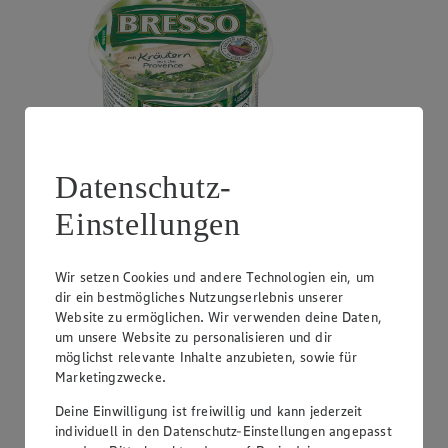
Datenschutz-
Angebot:
GUT&GÜNSTIG Crème Fraîche
Einstellungen
0.99
Festpreis von 0.99€
Wir setzen Cookies und andere Technologien ein, um
natur oder Kräuter, perfekt zum Kochen, 30% Fett,
dir ein bestmögliches Nutzungserlebnis unserer
200g Becher, (1kg = 4,95)
Website zu ermöglichen. Wir verwenden deine Daten,
um unsere Website zu personalisieren und dir
möglichst relevante Inhalte anzubieten, sowie für
Marketingzwecke.
Deine Einwilligung ist freiwillig und kann jederzeit
individuell in den Datenschutz-Einstellungen angepasst