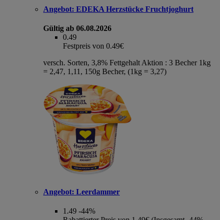
Angebot:
EDEKA Herzstücke Fruchtjoghurt
Gültig ab 06.08.2026
0.49
Festpreis von 0.49€
versch. Sorten, 3,8% Fettgehalt Aktion : 3 Becher 1kg
= 2,47, 1,11, 150g Becher, (1kg = 3,27)
Angebot:
Leerdammer
1.49
-44%
Rabattierter Preis von 1.49€ (Insgesamt -44%