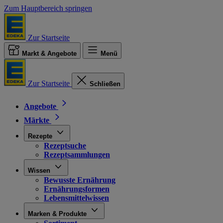
Zum Hauptbereich springen
Zur Startseite
Markt & Angebote
Menü
Zur Startseite
Schließen
Angebote
Märkte
Rezepte
Rezeptsuche
Rezeptsammlungen
Wissen
Bewusste Ernährung
Ernährungsformen
Lebensmittelwissen
Marken & Produkte