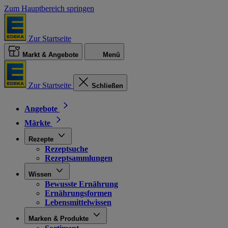
Zum Hauptbereich springen
Zur Startseite
Markt & Angebote
Menü
Zur Startseite
Schließen
Angebote
Märkte
Rezepte
Rezeptsuche
Rezeptsammlungen
Wissen
Bewusste Ernährung
Ernährungsformen
Lebensmittelwissen
Marken & Produkte