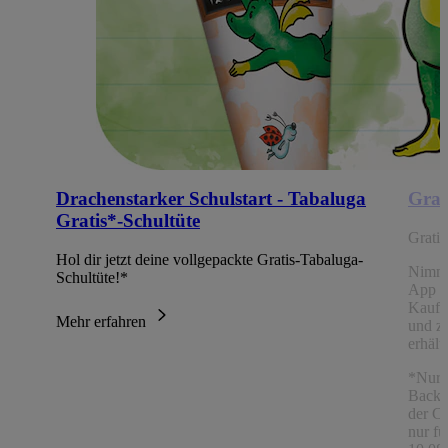
Drachenstarker Schulstart - Tabaluga
Grat
Gratis*-Schultüte
Grati
Hol dir jetzt deine vollgepackte Gratis-Tabaluga-
Nimm
Schultüte!*
App Ch
Kaufe
Mehr erfahren
und z
erhält
*Nur 
Backw
der C
nur fü