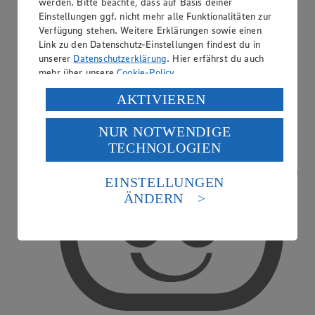
werden. Bitte beachte, dass auf Basis deiner
Einstellungen ggf. nicht mehr alle Funktionalitäten zur
Verfügung stehen. Weitere Erklärungen sowie einen
Link zu den Datenschutz-Einstellungen findest du in
Regood Becher
unserer
Datenschutzerklärung
. Hier erfährst du auch
mehr über unsere
Cookie-Policy
.
Verarbeitung deiner personenbezogenen Daten in den
AKTIVIEREN
USA durch Facebook und YouTube:
NUR NOTWENDIGE
Wenn du auf „Aktivieren“ klickst, willigst du im Sinne
TECHNOLOGIEN
des Art. 49 Abs. 1 Satz 1 lit. a) DSGVO ein, dass deine
Daten in den USA verarbeitet werden. Der EuGH sieht
die USA als Land mit einem nach europäischen
EINSTELLUNGEN
Standards nicht angemessenen Datenschutzniveau an.
ÄNDERN
Es besteht das Risiko eines Zugriffs durch US-
amerikanische Behörden.
Informationen zum Herausgeber der Seite findest du
im
Impressum