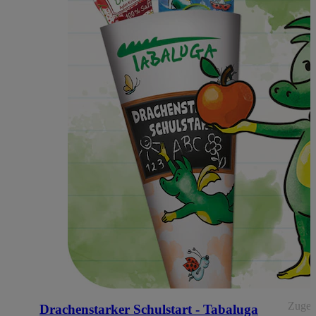
Zugehö
Drachenstarker Schulstart - Tabaluga