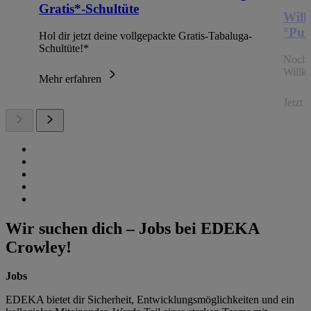
Gratis*-Schultüte
Will
°Pun
Hol dir jetzt deine vollgepackte Gratis-Tabaluga-
Schultüte!*
Noch 
Willk
Mehr erfahren
Jetzt
Wir suchen dich – Jobs bei EDEKA
Crowley!
Jobs
EDEKA bietet dir Sicherheit, Entwicklungsmöglichkeiten und ein