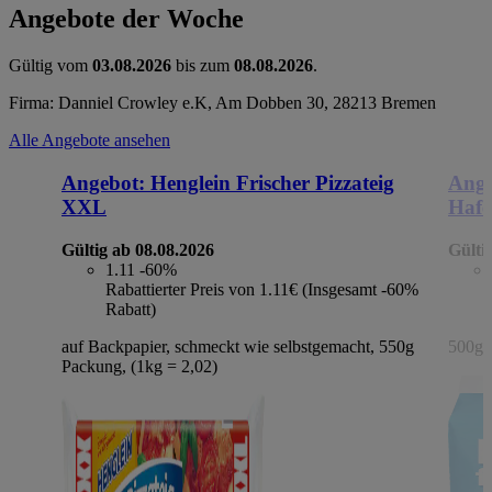
Angebote der Woche
Gültig vom
03.08.2026
bis zum
08.08.2026
.
Firma: Danniel Crowley e.K, Am Dobben 30, 28213 Bremen
Alle Angebote ansehen
Angebot:
Henglein Frischer Pizzateig
Ange
XXL
Hafe
Gültig ab 08.08.2026
Gülti
1.11
-60%
Rabattierter Preis von 1.11€ (Insgesamt -60%
Rabatt)
auf Backpapier, schmeckt wie selbstgemacht, 550g
500g 
Packung, (1kg = 2,02)