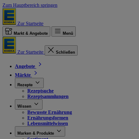
Zum Hauptbereich springen
Zur Startseite
Markt & Angebote
Menü
Zur Startseite
Schließen
Angebote
Märkte
Rezepte
Rezeptsuche
Rezeptsammlungen
Wissen
Bewusste Ernährung
Ernährungsformen
Lebensmittelwissen
Marken & Produkte