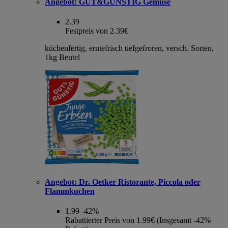
Angebot:
GUT&GÜNSTIG Gemüse
2.39
Festpreis von 2.39€
küchenfertig, erntefrisch tiefgefroren, versch. Sorten,
1kg Beutel
Angebot:
Dr. Oetker Ristorante, Piccola oder
Flammkuchen
1.99
-42%
Rabattierter Preis von 1.99€ (Insgesamt -42%