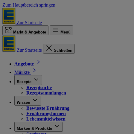
Zum Hauptbereich springen
Zur Startseite
Markt & Angebote
Menü
Zur Startseite
Schließen
Angebote
Märkte
Rezepte
Rezeptsuche
Rezeptsammlungen
Wissen
Bewusste Ernährung
Ernährungsformen
Lebensmittelwissen
Marken & Produkte