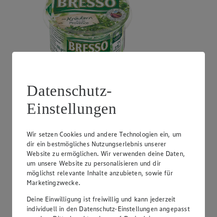
Datenschutz-
Angebot:
GUT&GÜNSTIG Crème Fraîche
Einstellungen
0.99
Festpreis von 0.99€
natur oder Kräuter, perfekt zum Kochen, 30% Fett,
Wir setzen Cookies und andere Technologien ein, um
200g Becher, (1kg = 4,95)
dir ein bestmögliches Nutzungserlebnis unserer
Website zu ermöglichen. Wir verwenden deine Daten,
um unsere Website zu personalisieren und dir
möglichst relevante Inhalte anzubieten, sowie für
Marketingzwecke.
Deine Einwilligung ist freiwillig und kann jederzeit
individuell in den Datenschutz-Einstellungen angepasst