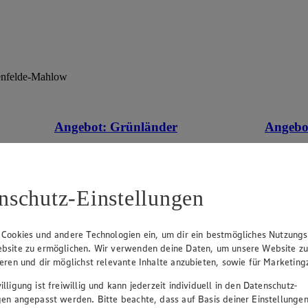
kenfelde-Mahlow
Angebot:
Grünländer
Angebo
tes im
Gültig ab 06.08.2026
Gültig ab
1.49
-44%
5.7
Rabattierter Preis von 1.49€ (Insgesamt
Rab
-44% Rabatt)
-35
nschutz-Einstellungen
dt. Schnittkäse, in Würfeln oder Scheiben,
versch. So
versch. Sorten und Fettstufen, 120/140g
 Cookies und andere Technologien ein, um dir ein bestmögliches Nutzungs
Packung, (1kg = 12,42/10,64)
bsite zu ermöglichen. Wir verwenden deine Daten, um unsere Website z
ieren und dir möglichst relevante Inhalte anzubieten, sowie für Marketin
lligung ist freiwillig und kann jederzeit individuell in den Datenschutz-
gen angepasst werden. Bitte beachte, dass auf Basis deiner Einstellungen