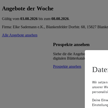
Angebote der Woche
Gültig vom
03.08.2026
bis zum
08.08.2026
.
Firma: Elke Sademann e.K., Blankenfelder Dorfstr. 68, 15827 Blan
Alle Angebote ansehen
Prospekte ansehen
Siehe dir die Angebote deines Mark
digitalen Blätterkatalog an.
Prospekte ansehen
Date
Wir setzen
unserer We
personalis
Deine Einwi
Einstellun