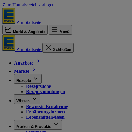
Zum Hauptbereich springen
Zur Startseite
Markt & Angebote
Menü
Zur Startseite
Schließen
Angebote
Märkte
Rezepte
Rezeptsuche
Rezeptsammlungen
Wissen
Bewusste Ernährung
Ernährungsformen
Lebensmittelwissen
Marken & Produkte