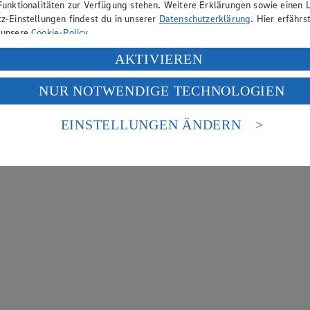
Funktionalitäten zur Verfügung stehen. Weitere Erklärungen sowie einen L
z-Einstellungen findest du in unserer
Datenschutzerklärung
. Hier erfährs
 unsere
Cookie-Policy
.
ung deiner personenbezogenen Daten in den USA durch Facebook und Yo
AKTIVIEREN
f „Aktivieren“ klickst, willigst du im Sinne des Art. 49 Abs. 1 Satz 1 lit
NUR NOTWENDIGE TECHNOLOGIEN
deine Daten in den USA verarbeitet werden. Der EuGH sieht die USA als 
 europäischen Standards nicht angemessenen Datenschutzniveau an. Es b
es Zugriffs durch US-amerikanische Behörden.
EINSTELLUNGEN ÄNDERN
nen zum Herausgeber der Seite findest du im
Impressum