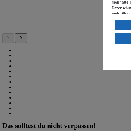
mehr alle 
Datenschut
mehr über
Verarbeit
Wenn du au
ein, dass 
einem nach
Risiko ein
Informatio
Das solltest du nicht verpassen!