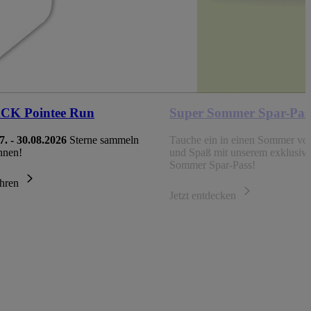
K Pointee Run
Super Sommer Spar-Pas
7. - 30.08.2026
Sterne sammeln
Tauche ein in einen Sommer vol
nnen!
und Spaß mit unserem exklusiv
Sommer Spar-Pass!
ahren
Jetzt entdecken