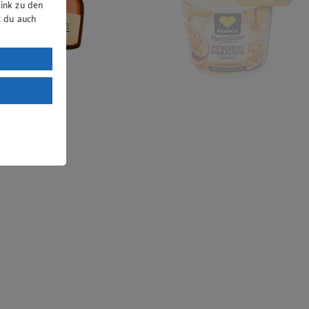
ink zu den
t du auch
uTube:
. a) DSGVO
Land mit
esteht das