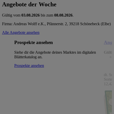
Angebote der Woche
Gültig vom
03.08.2026
bis zum
08.08.2026
.
Firma: Andreas Wolff e.K., Pfännerstr. 2, 39218 Schönebeck (Elbe)
Alle Angebote ansehen
Prospekte ansehen
Ange
Siehe dir die Angebote deines Marktes im digitalen
Gülti
Blätterkatalog an.
Prospekte ansehen
dt. Sc
Sorten
12,42