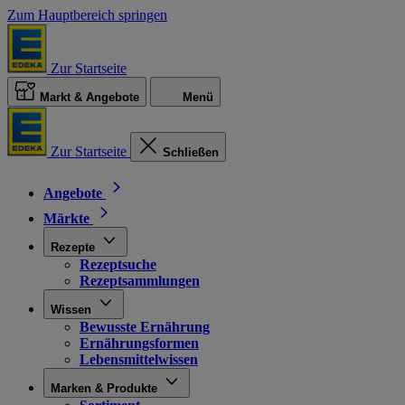
Zum Hauptbereich springen
Zur Startseite
Markt & Angebote
Menü
Zur Startseite
Schließen
Angebote
Märkte
Rezepte
Rezeptsuche
Rezeptsammlungen
Wissen
Bewusste Ernährung
Ernährungsformen
Lebensmittelwissen
Marken & Produkte