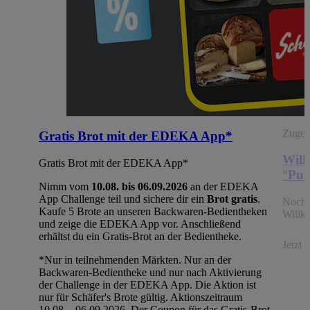
Zugehö
Gratis Brot mit der EDEKA App*
Will
Gratis Brot mit der EDEKA App*
°Pun
Nimm vom
10.08. bis 06.09.2026
an der EDEKA
App Challenge teil und sichere dir ein
Brot gratis
.
Noch 
Kaufe 5 Brote an unseren Backwaren-Bedientheken
Willk
und zeige die EDEKA App vor. Anschließend
erhältst du ein Gratis-Brot an der Bedientheke.
Jetzt
*Nur in teilnehmenden Märkten. Nur an der
Backwaren-Bedientheke und nur nach Aktivierung
der Challenge in der EDEKA App. Die Aktion ist
nur für Schäfer's Brote gültig. Aktionszeitraum
10.08. - 06.09.2026. Der Coupon für das Gratis-Brot