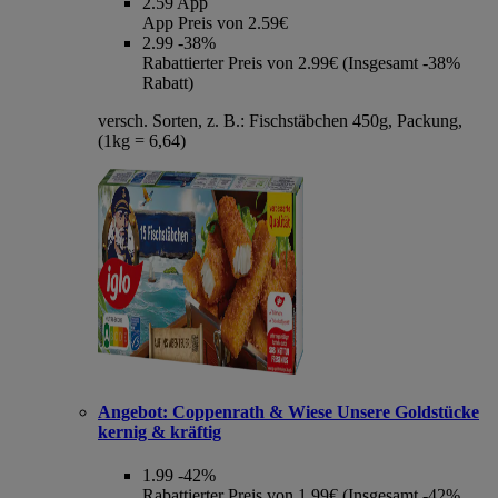
2.59
App
App Preis von 2.59€
2.99
-38%
Rabattierter Preis von 2.99€ (Insgesamt -38%
Rabatt)
versch. Sorten, z. B.: Fischstäbchen 450g, Packung,
(1kg = 6,64)
Angebot:
Coppenrath & Wiese Unsere Goldstücke
kernig & kräftig
1.99
-42%
Rabattierter Preis von 1.99€ (Insgesamt -42%