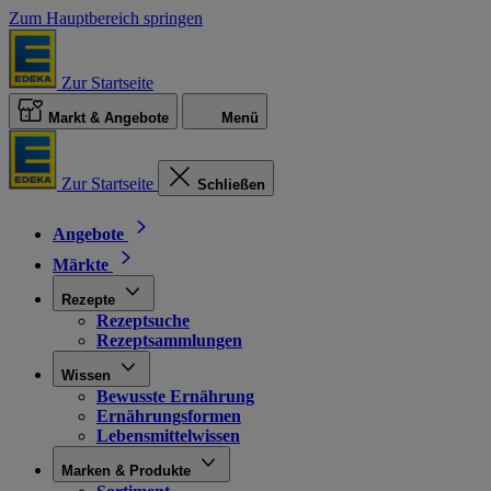
Zum Hauptbereich springen
Zur Startseite
Markt & Angebote
Menü
Zur Startseite
Schließen
Angebote
Märkte
Rezepte
Rezeptsuche
Rezeptsammlungen
Wissen
Bewusste Ernährung
Ernährungsformen
Lebensmittelwissen
Marken & Produkte