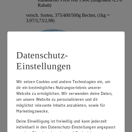
Rabatt)
versch. Sorten, 375/400/500g Becher, (1kg =
3,97/3,73/2,98)
Datenschutz-
Einstellungen
Wir setzen Cookies und andere Technologien ein, um
dir ein bestmögliches Nutzungserlebnis unserer
Angebot:
Hochland Patros
Website zu ermöglichen. Wir verwenden deine Daten,
um unsere Website zu personalisieren und dir
1.79
-40%
möglichst relevante Inhalte anzubieten, sowie für
Rabattierter Preis von 1.79€ (Insgesamt -40%
Marketingzwecke.
Rabatt)
Deine Einwilligung ist freiwillig und kann jederzeit
griech. Weißkäse, versch. Sorten und Fettstufen,
individuell in den Datenschutz-Einstellungen angepasst
140/150/180g Packung, (1kg = 12,79/11,93/9,94)