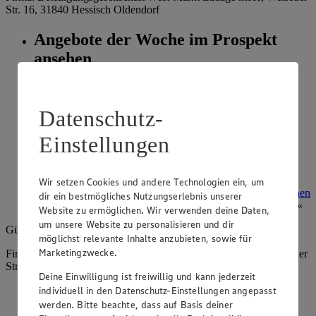
Str. 16, 31840 Hessisch Oldendorf
Angebote der Woche im Prospekt
ansehen
Siehe dir die Angebote der Woche deines Marktes im
digitalen Blätterkatalog an.
Datenschutz-
Prospekt 8013963 im Browser
Ansehen
Einstellungen
Super Sommer Spar-Pass 2026
Wir setzen Cookies und andere Technologien ein, um
Prospekt Super Sommer Spar-Pass 2026 im Browser
Ansehen
dir ein bestmögliches Nutzungserlebnis unserer
Website zu ermöglichen. Wir verwenden deine Daten,
um unsere Website zu personalisieren und dir
Gültig vom
10.08.2026
bis zum
15.08.2026
.
möglichst relevante Inhalte anzubieten, sowie für
Marketingzwecke.
Firma: Beteiligungsgesellschaft West-Markt Ladage mbH, Welseder
Str. 16, 31840 Hessisch Oldendorf
Deine Einwilligung ist freiwillig und kann jederzeit
individuell in den Datenschutz-Einstellungen angepasst
Angebote der Woche im Prospekt
werden. Bitte beachte, dass auf Basis deiner
ansehen