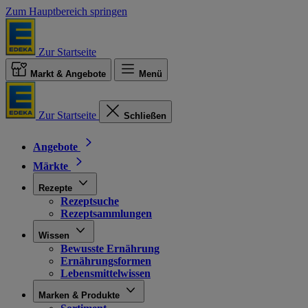
Zum Hauptbereich springen
Zur Startseite
Markt & Angebote
Menü
Zur Startseite
Schließen
Angebote
Märkte
Rezepte
Rezeptsuche
Rezeptsammlungen
Wissen
Bewusste Ernährung
Ernährungsformen
Lebensmittelwissen
Marken & Produkte