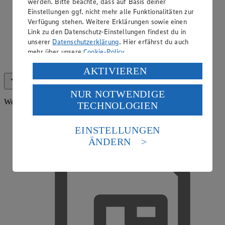
werden. Bitte beachte, dass auf Basis deiner
Einstellungen ggf. nicht mehr alle Funktionalitäten zur
Verfügung stehen. Weitere Erklärungen sowie einen
Link zu den Datenschutz-Einstellungen findest du in
unserer
Datenschutzerklärung
. Hier erfährst du auch
mehr über unsere
Cookie-Policy
.
EDEKA Gutscheinkarte
Verarbeitung deiner personenbezogenen Daten in den
AKTIVIEREN
USA durch Facebook und YouTube:
Alle anzeigen (16)
Weniger anzeigen
NUR NOTWENDIGE
Wenn du auf „Aktivieren“ klickst, willigst du im Sinne
Weitere Services
TECHNOLOGIEN
des Art. 49 Abs. 1 Satz 1 lit. a) DSGVO ein, dass deine
Daten in den USA verarbeitet werden. Der EuGH sieht
die USA als Land mit einem nach europäischen
EINSTELLUNGEN
Standards nicht angemessenen Datenschutzniveau an.
ÄNDERN
Es besteht das Risiko eines Zugriffs durch US-
amerikanische Behörden.
Informationen zum Herausgeber der Seite findest du
im
Impressum