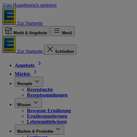
Zum Hauptbereich springen
Zur Startseite
Markt & Angebote
Menü
Zur Startseite
Schließen
Angebote
Märkte
Rezepte
Rezeptsuche
Rezeptsammlungen
Wissen
Bewusste Ernährung
Ernährungsformen
Lebensmittelwissen
Marken & Produkte