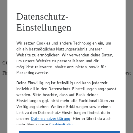
Angebote der Woche im Prospekt
Datenschutz-
ansehen
Einstellungen
Siehe dir die Angebote der Woche deines Marktes im
digitalen Blätterkatalog an.
Wir setzen Cookies und andere Technologien ein, um
Prospekt 8012700 im Browser
Ansehen
dir ein bestmögliches Nutzungserlebnis unserer
Website zu ermöglichen. Wir verwenden deine Daten,
um unsere Website zu personalisieren und dir
Gültig vom
10.08.2026
bis zum
15.08.2026
.
möglichst relevante Inhalte anzubieten, sowie für
Marketingzwecke.
Firma: Dennis Einhaus e.K., Vehrter Landstr. 24, 49134 Wallenhorst
Deine Einwilligung ist freiwillig und kann jederzeit
Angebote der Woche im Prospekt
individuell in den Datenschutz-Einstellungen angepasst
ansehen
werden. Bitte beachte, dass auf Basis deiner
Einstellungen ggf. nicht mehr alle Funktionalitäten zur
Siehe dir die Angebote der Woche deines Marktes im
Verfügung stehen. Weitere Erklärungen sowie einen
digitalen Blätterkatalog an.
Link zu den Datenschutz-Einstellungen findest du in
unserer
Datenschutzerklärung
. Hier erfährst du auch
Prospekt 8012700 im Browser
Ansehen
mehr über unsere
Cookie-Policy
.