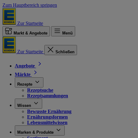
Zum Hauptbereich springen
Zur Startseite
Markt & Angebote
Menü
Zur Startseite
Schließen
Angebote
Märkte
Rezepte
Rezeptsuche
Rezeptsammlungen
Wissen
Bewusste Ernährung
Ernährungsformen
Lebensmittelwissen
Marken & Produkte