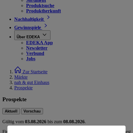
Sortiment
Produktsuche
Produktherkunft
Nachhaltigkeit
Gewinnspiele
Über EDEKA
EDEKA App
Newsletter
Verbund
Jobs
Zur Startseite
Märkte
nah & gut Einhaus
Prospekte
Prospekte
Aktuell
Vorschau
Gültig vom
03.08.2026
bis zum
08.08.2026
.
Firma: Dennis Einhaus e.K., Vehrter Landstr. 24, 49134 Wallenhorst