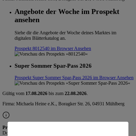
Angebote der Woche im Prospekt
ansehen
Siehe dir die Angebote der Woche deines Marktes im
digitalen Blätterkatalog an.
Prospekt 8012540 im Browser
Ansehen
Super Sommer Spar-Pass 2026
Prospekt Super Sommer Spar-Pass 2026 im Browser
Ansehen
Gültig vom
17.08.2026
bis zum
22.08.2026
.
Firma: Michaela Heine e.K., Boragker Str. 26, 04931 Mühlberg
Prospekt ab Donnerstag
Die Vorschau für nächste Woche ist ab
Donnerstag verfügbar.