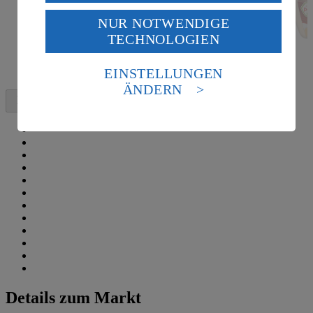
USA durch Facebook und YouTube:
NUR NOTWENDIGE
Wenn du auf „Aktivieren“ klickst, willigst du im Sinne
TECHNOLOGIEN
des Art. 49 Abs. 1 Satz 1 lit. a) DSGVO ein, dass deine
Daten in den USA verarbeitet werden. Der EuGH sieht
die USA als Land mit einem nach europäischen
EINSTELLUNGEN
Standards nicht angemessenen Datenschutzniveau an.
ÄNDERN
Es besteht das Risiko eines Zugriffs durch US-
amerikanische Behörden.
Informationen zum Herausgeber der Seite findest du
im
Impressum
Details zum Markt