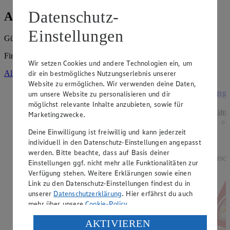
Datenschutz-
Angebote der Woche
Einstellungen
Gültig vom
10.08.2026
bis zum
15.08.2026
.
Firma: Michaela Heine e.K., Boragker Str. 26, 04931 Mühlberg
Wir setzen Cookies und andere Technologien ein, um
Alle Angebote ansehen
dir ein bestmögliches Nutzungserlebnis unserer
Website zu ermöglichen. Wir verwenden deine Daten,
Angebot:
Beemster mild oder pikant
Ange
um unsere Website zu personalisieren und dir
möglichst relevante Inhalte anzubieten, sowie für
Gültig ab 13.08.2026
Gülti
Marketingzwecke.
0.99
-44%
Rabattierter Preis von 0.99€ (Insgesamt -44%
Deine Einwilligung ist freiwillig und kann jederzeit
Rabatt)
individuell in den Datenschutz-Einstellungen angepasst
werden. Bitte beachte, dass auf Basis deiner
holl. Schnittkäse, vollmundiger Geschmack, 48%
versch
Einstellungen ggf. nicht mehr alle Funktionalitäten zur
Fett i. Tr., 100g, (1kg = 9,90)
Verfügung stehen. Weitere Erklärungen sowie einen
Link zu den Datenschutz-Einstellungen findest du in
unserer
Datenschutzerklärung
. Hier erfährst du auch
mehr über unsere
Cookie-Policy
.
Verarbeitung deiner personenbezogenen Daten in den
AKTIVIEREN