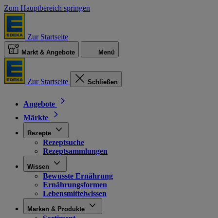
Zum Hauptbereich springen
Zur Startseite
Markt & Angebote
Menü
Zur Startseite
Schließen
Angebote
Märkte
Rezepte
Rezeptsuche
Rezeptsammlungen
Wissen
Bewusste Ernährung
Ernährungsformen
Lebensmittelwissen
Marken & Produkte