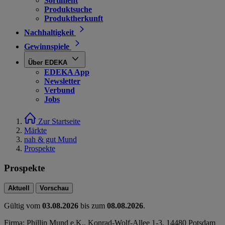
Sortiment
Produktsuche
Produktherkunft
Nachhaltigkeit
Gewinnspiele
Über EDEKA
EDEKA App
Newsletter
Verbund
Jobs
Zur Startseite
Märkte
nah & gut Mund
Prospekte
Prospekte
Aktuell
Vorschau
Gültig vom
03.08.2026
bis zum
08.08.2026
.
Firma: Phillip Mund e.K., Konrad-Wolf-Allee 1-3, 14480 Potsdam