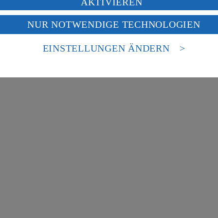
AKTIVIEREN
f „Aktivieren“ klickst, willigst du im Sinne des Art. 49 Abs. 1 Satz 1 lit
NUR NOTWENDIGE TECHNOLOGIEN
deine Daten in den USA verarbeitet werden. Der EuGH sieht die USA als 
 europäischen Standards nicht angemessenen Datenschutzniveau an. Es b
es Zugriffs durch US-amerikanische Behörden.
EINSTELLUNGEN ÄNDERN
nen zum Herausgeber der Seite findest du im
Impressum