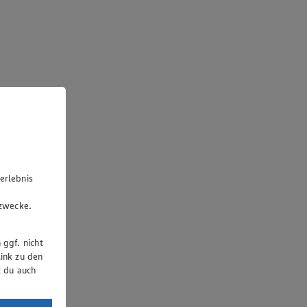
erlebnis
u
gzwecke.
 ggf. nicht
ink zu den
t du auch
uTube: