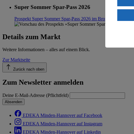
Super Sommer Spar-Pass 2026
Wenn du au
ein, dass 
Prospekt Super Sommer Spar-Pass 2026 im Browser
Ansehen
einem nach
Risiko ein
Details zum Markt
Informatio
Weitere Informationen – alles auf einem Blick.
Zur Marktseite
Zurück nach oben
Zum Newsletter anmelden
Deine E-Mail-Adresse (Pflichtfeld)
Absenden
EDEKA Minden-Hannover auf Facebook
EDEKA Minden-Hannover auf Instagram
EDEKA Minden-Hannover auf Linkedin