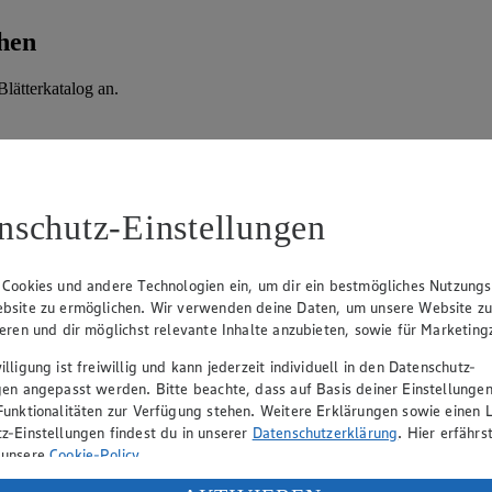
hen
lätterkatalog an.
nschutz-Einstellungen
 Cookies und andere Technologien ein, um dir ein bestmögliches Nutzungs
bsite zu ermöglichen. Wir verwenden deine Daten, um unsere Website z
ieren und dir möglichst relevante Inhalte anzubieten, sowie für Marketin
lligung ist freiwillig und kann jederzeit individuell in den Datenschutz-
hen
gen angepasst werden. Bitte beachte, dass auf Basis deiner Einstellungen
Funktionalitäten zur Verfügung stehen. Weitere Erklärungen sowie einen L
lätterkatalog an.
z-Einstellungen findest du in unserer
Datenschutzerklärung
. Hier erfährs
 unsere
Cookie-Policy
.
ung deiner personenbezogenen Daten in den USA durch Facebook und Yo