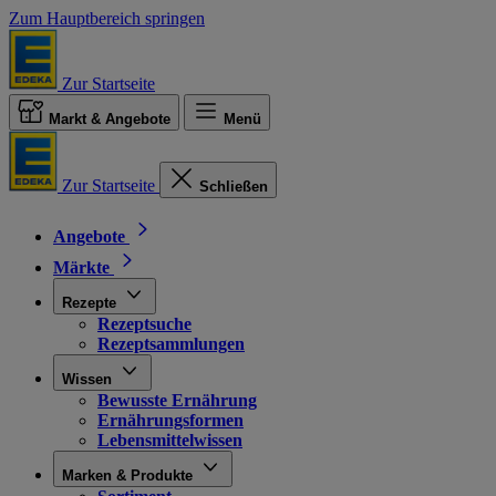
Zum Hauptbereich springen
Zur Startseite
Markt & Angebote
Menü
Zur Startseite
Schließen
Angebote
Märkte
Rezepte
Rezeptsuche
Rezeptsammlungen
Wissen
Bewusste Ernährung
Ernährungsformen
Lebensmittelwissen
Marken & Produkte