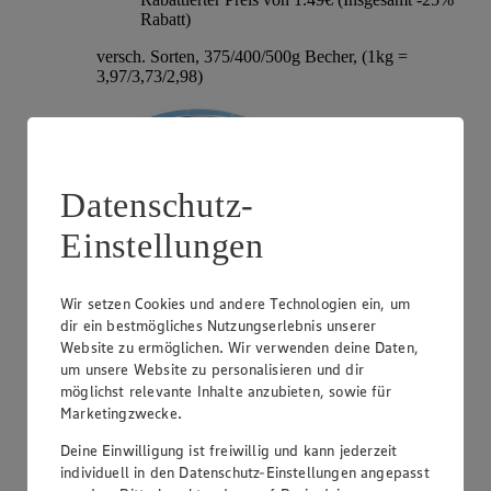
Rabatt)
versch. Sorten, 375/400/500g Becher, (1kg =
3,97/3,73/2,98)
Datenschutz-
Einstellungen
Wir setzen Cookies und andere Technologien ein, um
dir ein bestmögliches Nutzungserlebnis unserer
Angebot:
Hochland Patros
Website zu ermöglichen. Wir verwenden deine Daten,
um unsere Website zu personalisieren und dir
1.79
-40%
möglichst relevante Inhalte anzubieten, sowie für
Rabattierter Preis von 1.79€ (Insgesamt -40%
Marketingzwecke.
Rabatt)
Deine Einwilligung ist freiwillig und kann jederzeit
griech. Weißkäse, versch. Sorten und Fettstufen,
individuell in den Datenschutz-Einstellungen angepasst
140/150/180g Packung, (1kg = 12,79/11,93/9,94)