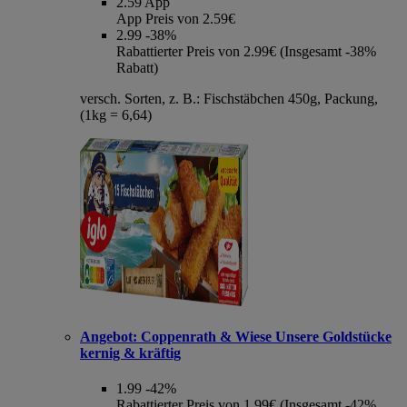
2.59
App
App Preis von 2.59€
2.99
-38%
Rabattierter Preis von 2.99€ (Insgesamt -38%
Rabatt)
versch. Sorten, z. B.: Fischstäbchen 450g, Packung,
(1kg = 6,64)
Angebot:
Coppenrath & Wiese Unsere Goldstücke
kernig & kräftig
1.99
-42%
Rabattierter Preis von 1.99€ (Insgesamt -42%