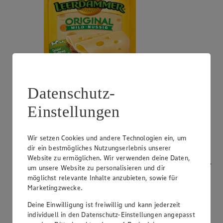
Datenschutz-
Angebot:
Bresso
Einstellungen
0.99
App
App Preis von 0.99€
1.11
-53%
Rabattierter Preis von 1.11€ (Insgesamt -53%
Wir setzen Cookies und andere Technologien ein, um
Rabatt)
dir ein bestmögliches Nutzungserlebnis unserer
Website zu ermöglichen. Wir verwenden deine Daten,
Frischkäsezubereitung, versch. Sorten und Fettstufen,
um unsere Website zu personalisieren und dir
120/150g Packung/Becher, (1kg = 9,25/7,40)
möglichst relevante Inhalte anzubieten, sowie für
Marketingzwecke.
Deine Einwilligung ist freiwillig und kann jederzeit
individuell in den Datenschutz-Einstellungen angepasst