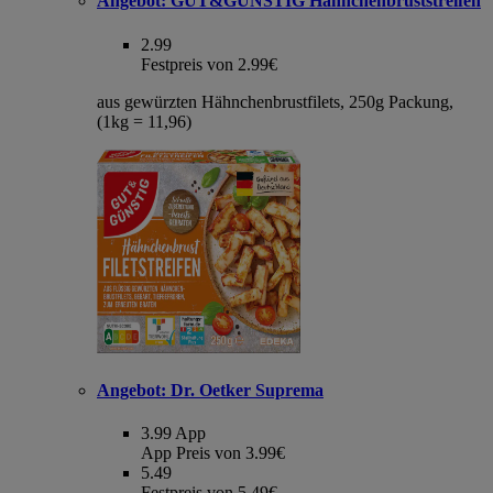
Angebot:
GUT&GÜNSTIG Hähnchenbruststreifen
2.99
Festpreis von 2.99€
aus gewürzten Hähnchenbrustfilets, 250g Packung,
(1kg = 11,96)
Angebot:
Dr. Oetker Suprema
3.99
App
App Preis von 3.99€
5.49
Festpreis von 5.49€