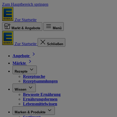
Zum Hauptbereich springen
Zur Startseite
Markt & Angebote
Menü
Zur Startseite
Schließen
Angebote
Märkte
Rezepte
Rezeptsuche
Rezeptsammlungen
Wissen
Bewusste Ernährung
Ernährungsformen
Lebensmittelwissen
Marken & Produkte