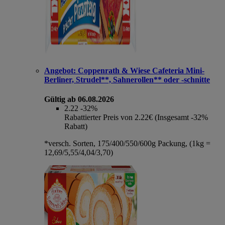
Angebot:
Coppenrath & Wiese Cafeteria Mini-
Berliner, Strudel**, Sahnerollen** oder -schnitte
Gültig ab 06.08.2026
2.22
-32%
Rabattierter Preis von 2.22€ (Insgesamt -32%
Rabatt)
*versch. Sorten, 175/400/550/600g Packung, (1kg =
12,69/5,55/4,04/3,70)