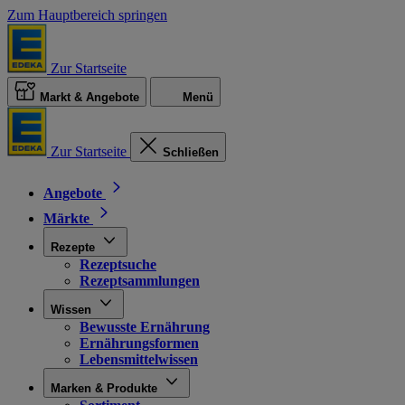
Zum Hauptbereich springen
Zur Startseite
Markt & Angebote
Menü
Zur Startseite
Schließen
Angebote
Märkte
Rezepte
Rezeptsuche
Rezeptsammlungen
Wissen
Bewusste Ernährung
Ernährungsformen
Lebensmittelwissen
Marken & Produkte