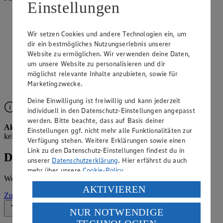
Einstellungen
Angebote der Woche im Prospekt
ansehen
Wir setzen Cookies und andere Technologien ein, um
dir ein bestmögliches Nutzungserlebnis unserer
Website zu ermöglichen. Wir verwenden deine Daten,
Siehe dir die Angebote der Woche deines Marktes im
digitalen Blätterkatalog an.
um unsere Website zu personalisieren und dir
möglichst relevante Inhalte anzubieten, sowie für
Prospekt 8011059 im Browser
Ansehen
Marketingzwecke.
Deine Einwilligung ist freiwillig und kann jederzeit
individuell in den Datenschutz-Einstellungen angepasst
werden. Bitte beachte, dass auf Basis deiner
Aktuell kein Prospekt verfügbar
Leider liegt für diese Woche
Einstellungen ggf. nicht mehr alle Funktionalitäten zur
kein Prospekt vor.
Verfügung stehen. Weitere Erklärungen sowie einen
Link zu den Datenschutz-Einstellungen findest du in
Details zum Markt
unserer
Datenschutzerklärung
. Hier erfährst du auch
mehr über unsere
Cookie-Policy
.
Weitere Informationen – alles auf einem Blick.
Verarbeitung deiner personenbezogenen Daten in den
AKTIVIEREN
Zur Marktseite
USA durch Facebook und YouTube:
NUR NOTWENDIGE
Zurück nach oben
Wenn du auf „Aktivieren“ klickst, willigst du im Sinne