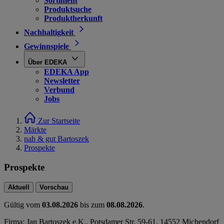
Sortiment
Produktsuche
Produktherkunft
Nachhaltigkeit
Gewinnspiele
Über EDEKA
EDEKA App
Newsletter
Verbund
Jobs
Zur Startseite
Märkte
nah & gut Bartoszek
Prospekte
Prospekte
Aktuell
Vorschau
Gültig vom
03.08.2026
bis zum
08.08.2026
.
Firma: Jan Bartoszek e.K., Potsdamer Str. 59-61, 14552 Michendorf