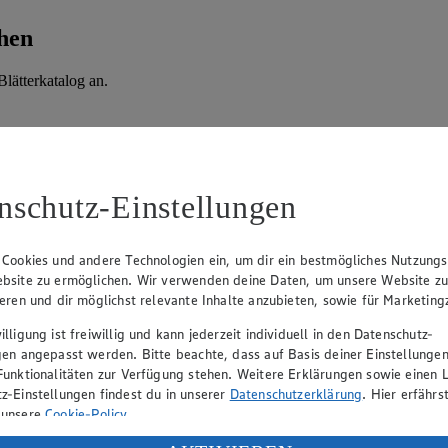
hen
lätterkatalog an.
nschutz-Einstellungen
 Cookies und andere Technologien ein, um dir ein bestmögliches Nutzungs
bsite zu ermöglichen. Wir verwenden deine Daten, um unsere Website z
ieren und dir möglichst relevante Inhalte anzubieten, sowie für Marketin
lligung ist freiwillig und kann jederzeit individuell in den Datenschutz-
hen
gen angepasst werden. Bitte beachte, dass auf Basis deiner Einstellungen
Funktionalitäten zur Verfügung stehen. Weitere Erklärungen sowie einen L
lätterkatalog an.
z-Einstellungen findest du in unserer
Datenschutzerklärung
. Hier erfährs
 unsere
Cookie-Policy
.
ung deiner personenbezogenen Daten in den USA durch Facebook und Yo