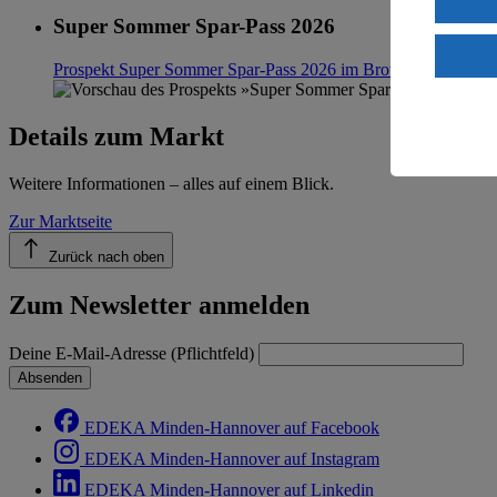
Super Sommer Spar-Pass 2026
Wenn du au
ein, dass 
Prospekt Super Sommer Spar-Pass 2026 im Browser
Ansehen
einem nach
Risiko ein
Details zum Markt
Informatio
Weitere Informationen – alles auf einem Blick.
Zur Marktseite
Zurück nach oben
Zum Newsletter anmelden
Deine E-Mail-Adresse (Pflichtfeld)
Absenden
EDEKA Minden-Hannover auf Facebook
EDEKA Minden-Hannover auf Instagram
EDEKA Minden-Hannover auf Linkedin