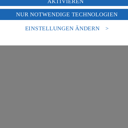
AKTIVIEREN
f „Aktivieren“ klickst, willigst du im Sinne des Art. 49 Abs. 1 Satz 1 lit
NUR NOTWENDIGE TECHNOLOGIEN
deine Daten in den USA verarbeitet werden. Der EuGH sieht die USA als 
 europäischen Standards nicht angemessenen Datenschutzniveau an. Es b
es Zugriffs durch US-amerikanische Behörden.
EINSTELLUNGEN ÄNDERN
nen zum Herausgeber der Seite findest du im
Impressum