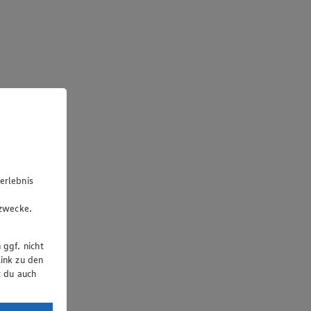
erlebnis
u
gzwecke.
 ggf. nicht
ink zu den
t du auch
uTube: