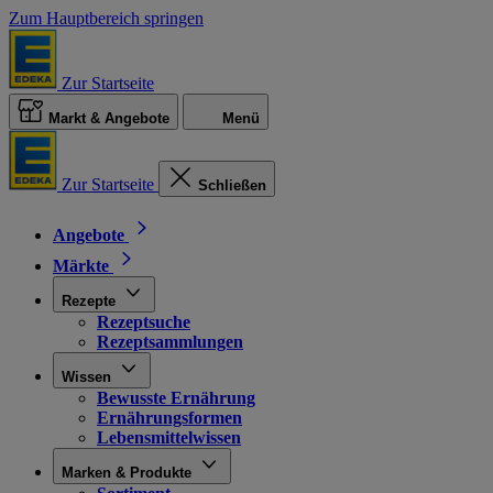
Zum Hauptbereich springen
Zur Startseite
Markt & Angebote
Menü
Zur Startseite
Schließen
Angebote
Märkte
Rezepte
Rezeptsuche
Rezeptsammlungen
Wissen
Bewusste Ernährung
Ernährungsformen
Lebensmittelwissen
Marken & Produkte