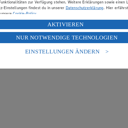
Funktionalitäten zur Verfügung stehen. Weitere Erklärungen sowie einen L
z-Einstellungen findest du in unserer
Datenschutzerklärung
. Hier erfährs
 unsere
Cookie-Policy
.
ung deiner personenbezogenen Daten in den USA durch Facebook und Yo
AKTIVIEREN
f „Aktivieren“ klickst, willigst du im Sinne des Art. 49 Abs. 1 Satz 1 lit
NUR NOTWENDIGE TECHNOLOGIEN
deine Daten in den USA verarbeitet werden. Der EuGH sieht die USA als 
 europäischen Standards nicht angemessenen Datenschutzniveau an. Es b
es Zugriffs durch US-amerikanische Behörden.
EINSTELLUNGEN ÄNDERN
nen zum Herausgeber der Seite findest du im
Impressum