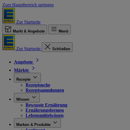
Zum Hauptbereich springen
Zur Startseite
Markt & Angebote
Menü
Zur Startseite
Schließen
Angebote
Märkte
Rezepte
Rezeptsuche
Rezeptsammlungen
Wissen
Bewusste Ernährung
Ernährungsformen
Lebensmittelwissen
Marken & Produkte