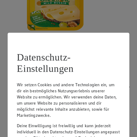
Angebot:
Bresso
0.99
App
Datenschutz-
App Preis von 0.99€
1.11
-53%
Einstellungen
Rabattierter Preis von 1.11€ (Insgesamt -53%
Rabatt)
Wir setzen Cookies und andere Technologien ein, um
Frischkäsezubereitung, versch. Sorten und Fettstufen,
dir ein bestmögliches Nutzungserlebnis unserer
120/150g Packung/Becher, (1kg = 9,25/7,40)
Website zu ermöglichen. Wir verwenden deine Daten,
um unsere Website zu personalisieren und dir
möglichst relevante Inhalte anzubieten, sowie für
Marketingzwecke.
Deine Einwilligung ist freiwillig und kann jederzeit
individuell in den Datenschutz-Einstellungen angepasst