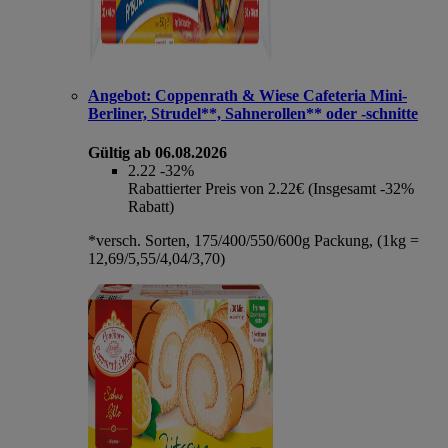
Angebot:
Coppenrath & Wiese Cafeteria Mini-
Berliner, Strudel**, Sahnerollen** oder -schnitte
Gültig ab 06.08.2026
2.22
-32%
Rabattierter Preis von 2.22€ (Insgesamt -32%
Rabatt)
*versch. Sorten, 175/400/550/600g Packung, (1kg =
12,69/5,55/4,04/3,70)