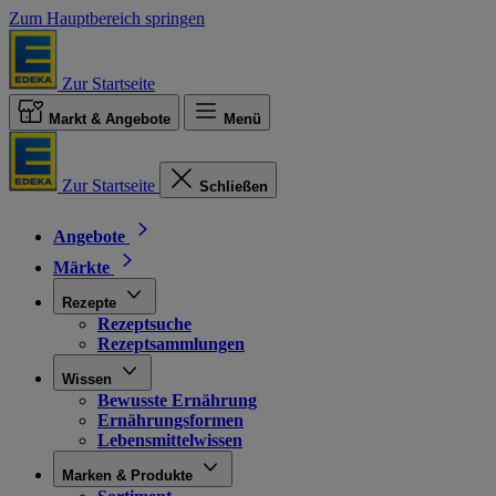
Zum Hauptbereich springen
Zur Startseite
Markt & Angebote
Menü
Zur Startseite
Schließen
Angebote
Märkte
Rezepte
Rezeptsuche
Rezeptsammlungen
Wissen
Bewusste Ernährung
Ernährungsformen
Lebensmittelwissen
Marken & Produkte