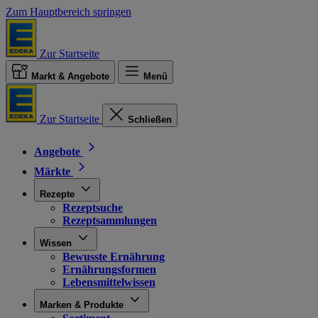
Zum Hauptbereich springen
Zur Startseite
Markt & Angebote
Menü
Zur Startseite
Schließen
Angebote
Märkte
Rezepte
Rezeptsuche
Rezeptsammlungen
Wissen
Bewusste Ernährung
Ernährungsformen
Lebensmittelwissen
Marken & Produkte