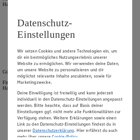
Haldensleben
Angebote der Woche im Prospekt
Datenschutz-
ansehen
Einstellungen
Siehe dir die Angebote der Woche deines Marktes im
digitalen Blätterkatalog an.
Wir setzen Cookies und andere Technologien ein, um
Prospekt 8009711 im Browser
Ansehen
dir ein bestmögliches Nutzungserlebnis unserer
Website zu ermöglichen. Wir verwenden deine Daten,
um unsere Website zu personalisieren und dir
Gültig vom
10.08.2026
bis zum
15.08.2026
.
möglichst relevante Inhalte anzubieten, sowie für
Marketingzwecke.
Firma: Konsum Optimal-Kauf eG, Gerikestr. 95, 39340
Haldensleben
Deine Einwilligung ist freiwillig und kann jederzeit
individuell in den Datenschutz-Einstellungen angepasst
Angebote der Woche im Prospekt
werden. Bitte beachte, dass auf Basis deiner
ansehen
Einstellungen ggf. nicht mehr alle Funktionalitäten zur
Verfügung stehen. Weitere Erklärungen sowie einen
Siehe dir die Angebote der Woche deines Marktes im
Link zu den Datenschutz-Einstellungen findest du in
digitalen Blätterkatalog an.
unserer
Datenschutzerklärung
. Hier erfährst du auch
mehr über unsere
Cookie-Policy
.
Prospekt 8009711 im Browser
Ansehen