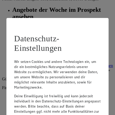
Angebote der Woche im Prospekt
ansehen
Siehe dir die Angebote der Woche deines Marktes im
digitalen Blätterkatalog an.
Datenschutz-
Prospekt 8007623 im Browser
Ansehen
Einstellungen
Super Sommer Spar-Pass 2026
Wir setzen Cookies und andere Technologien ein, um
Prospekt Super Sommer Spar-Pass 2026 im Browser
Ansehen
dir ein bestmögliches Nutzungserlebnis unserer
Website zu ermöglichen. Wir verwenden deine Daten,
um unsere Website zu personalisieren und dir
Gültig vom
10.08.2026
bis zum
15.08.2026
.
möglichst relevante Inhalte anzubieten, sowie für
Marketingzwecke.
Firma: Marcus Ziegner e.K., Industriestr. 3, 31089 Duingen
Deine Einwilligung ist freiwillig und kann jederzeit
Angebote der Woche im Prospekt
individuell in den Datenschutz-Einstellungen angepasst
ansehen
werden. Bitte beachte, dass auf Basis deiner
Einstellungen ggf. nicht mehr alle Funktionalitäten zur