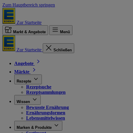
Zum Hauptbereich springen
Zur Startseite
Markt & Angebote
Menü
Zur Startseite
Schließen
Angebote
Märkte
Rezepte
Rezeptsuche
Rezeptsammlungen
Wissen
Bewusste Ernährung
Ernährungsformen
Lebensmittelwissen
Marken & Produkte